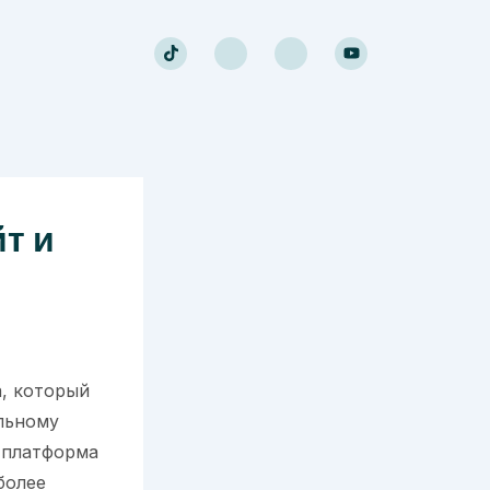
J
J
Y
k
k
o
i
i
u
-
-
t
f
i
u
a
n
b
c
s
e
e
t
b
a
o
g
o
r
k
a
т и
-
m
l
-
i
1
g
-
h
l
t
i
g
h
t
а, который
ильному
 платформа
более