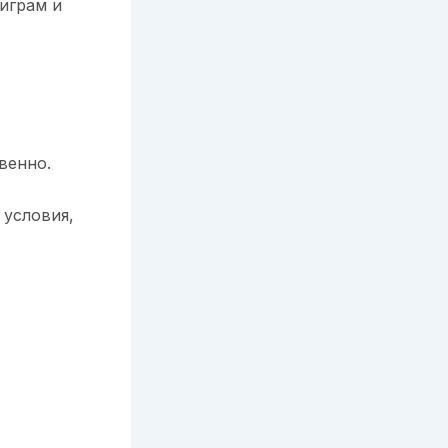
 играм и
венно.
 условия,