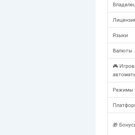
Владеле
Лицензи
Языки
Валюты
🎮 Игро
автомат
Режимы 
Платфор
🎁 Бонус