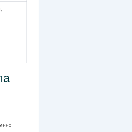
,
па
менно