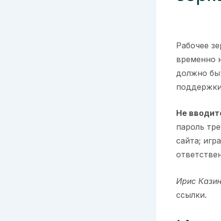
Рабочее зе
временно 
должно бы
поддержки
Не вводит
пароль тре
сайта; игр
ответствен
Ирис Кази
ссылки.