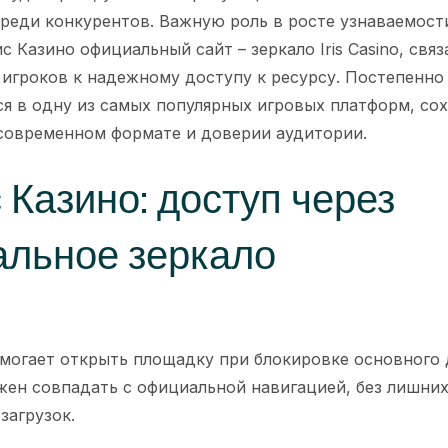
реди конкурентов. Важную роль в росте узнаваемост
с Казино официальный сайт – зеркало Iris Casino, свя
игроков к надежному доступу к ресурсу. Постепенно
я в одну из самых популярных игровых платформ, со
 современном формате и доверии аудитории.
 Казино: доступ через
альное зеркало
омогает открыть площадку при блокировке основного 
жен совпадать с официальной навигацией, без лишни
загрузок.