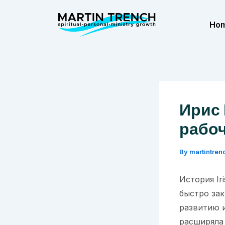
Skip
to
Ho
content
Ирис
рабоч
By
martintren
История Ir
быстро зак
развитию 
расширяла 