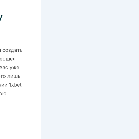
у
ы создать
прошёл
 вас уже
его лишь
ии 1xbet
вою