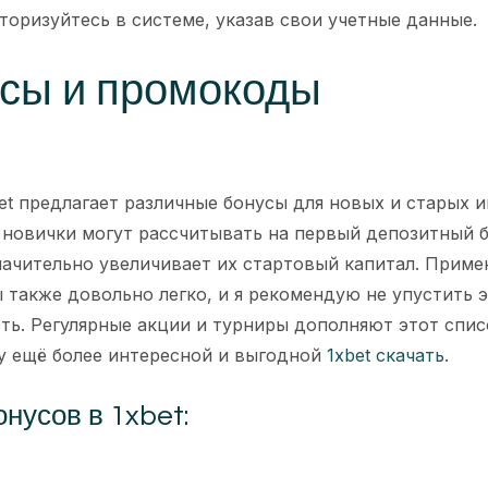
торизуйтесь в системе, указав свои учетные данные.
сы и промокоды
et предлагает различные бонусы для новых и старых и
 новички могут рассчитывать на первый депозитный б
ачительно увеличивает их стартовый капитал. Приме
также довольно легко, и я рекомендую не упустить 
ь. Регулярные акции и турниры дополняют этот спис
у ещё более интересной и выгодной
1xbet скачать
.
нусов в 1xbet: