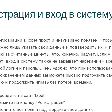
страция и вход в систем
гистрации в 1xbet прост и интуитивно понятен. Чтоб
ужно лишь указать свои данные и подтвердить их. Я 
ю за считанные минуты, что, конечно, радует. Если у
нт, вход в систему также не вызывает нареканий – вс
ой логин и пароль. Очень удобно, что при использован
 сохранением данных вы можете быстро подгрузить с
ю и продолжить играть без потери времени.
рейдите на сайт 1xbet.
жмите на кнопку “Регистрация”.
полните все поля и подтвердите свои данные.