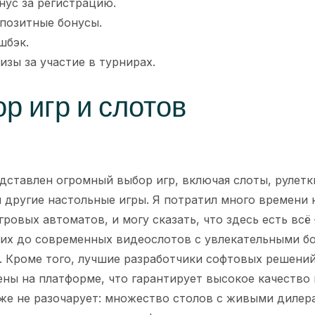
нус за регистрацию.
позитные бонусы.
шбэк.
изы за участие в турнирах.
р игр и слотов
едставлен огромный выбор игр, включая слоты, рулетк
 другие настольные игры. Я потратил много времени 
гровых автоматов, и могу сказать, что здесь есть всё 
ких до современных видеослотов с увлекательными б
. Кроме того, лучшие разработчики софтовых решени
ны на платформе, что гарантирует высокое качество 
кже не разочарует: множество столов с живыми дилер