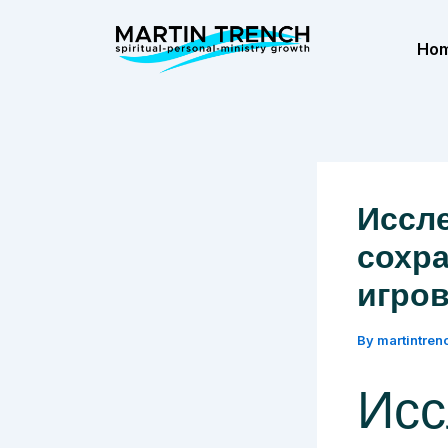
Skip
to
Ho
content
Иссле
сохр
игров
By
martintren
Исс