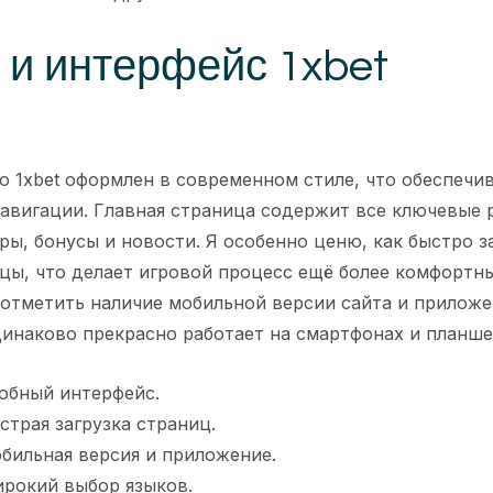
 и интерфейс 1xbet
о 1xbet оформлен в современном стиле, что обеспечи
авигации. Главная страница содержит все ключевые 
ры, бонусы и новости. Я особенно ценю, как быстро з
цы, что делает игровой процесс ещё более комфортн
 отметить наличие мобильной версии сайта и приложе
инаково прекрасно работает на смартфонах и планше
обный интерфейс.
страя загрузка страниц.
бильная версия и приложение.
рокий выбор языков.