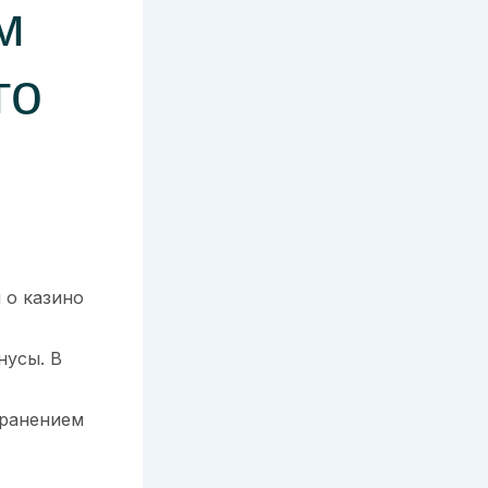
м
го
 о казино
нусы. В
хранением