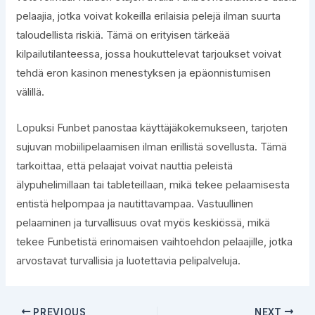
pelaajia, jotka voivat kokeilla erilaisia pelejä ilman suurta
taloudellista riskiä. Tämä on erityisen tärkeää
kilpailutilanteessa, jossa houkuttelevat tarjoukset voivat
tehdä eron kasinon menestyksen ja epäonnistumisen
välillä.
Lopuksi Funbet panostaa käyttäjäkokemukseen, tarjoten
sujuvan mobiilipelaamisen ilman erillistä sovellusta. Tämä
tarkoittaa, että pelaajat voivat nauttia peleistä
älypuhelimillaan tai tableteillaan, mikä tekee pelaamisesta
entistä helpompaa ja nautittavampaa. Vastuullinen
pelaaminen ja turvallisuus ovat myös keskiössä, mikä
tekee Funbetistä erinomaisen vaihtoehdon pelaajille, jotka
arvostavat turvallisia ja luotettavia pelipalveluja.
PREVIOUS
NEXT