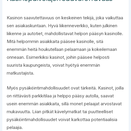
Kasinon saavutettavuus on keskeinen tekijä, joka vaikuttaa
sen asiakaskuntaan. Hyvä liikenneverkko, kuten julkinen
liikenne ja autotiet, mahdollistavat helpon pääsyn kasinolle.
Mitä helpommin asiakkaita pääsee kasinolle, sitä
enemmän heitä houkutellaan pelaamaan ja kokeilemaan
onneaan. Esimerkiksi kasinot, joihin pääsee helposti
suurista kaupungeista, voivat hyötyä enemmän
matkustajista.
Myös pysäköintimahdollisuudet ovat tärkeitä. Kasinot, joilla
on riittävästi parkkitilaa ja helppo pääsy autolla, saavat
usein enemmän asiakkaita, sillä monet pelaajat arvostavat
mukavuutta. Liian pitkät kävelymatkat tai puutteelliset
pysäköintimahdollisuudet voivat karkottaa potentiaalisia
pelaajia.