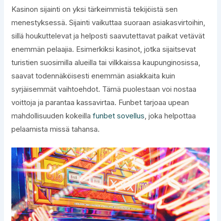
Kasinon sijainti on yksi tärkeimmistä tekijöistä sen
menestyksessä. Sijainti vaikuttaa suoraan asiakasvirtoihin,
sillä houkuttelevat ja helposti saavutettavat paikat vetävät
enemmän pelaajia. Esimerkiksi kasinot, jotka sijaitsevat
turistien suosimilla alueilla tai vilkkaissa kaupunginosissa,
saavat todennäköisesti enemmän asiakkaita kuin
syrjäisemmät vaihtoehdot. Tämä puolestaan voi nostaa
voittoja ja parantaa kassavirtaa. Funbet tarjoaa upean
mahdollisuuden kokeilla
funbet sovellus
, joka helpottaa
pelaamista missä tahansa.