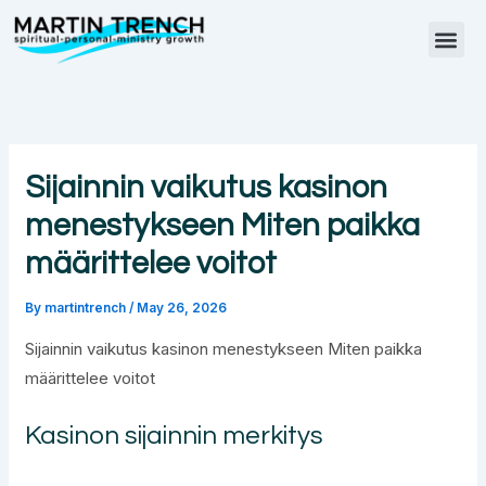
Skip
to
content
Sijainnin vaikutus kasinon
menestykseen Miten paikka
määrittelee voitot
By
martintrench
/
May 26, 2026
Sijainnin vaikutus kasinon menestykseen Miten paikka
määrittelee voitot
Kasinon sijainnin merkitys