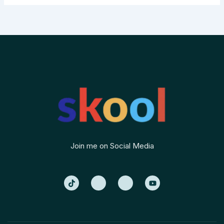
Join me on Social Media
J
J
Y
k
k
o
i
i
u
-
-
t
f
i
u
a
n
b
c
s
e