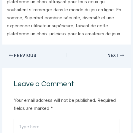
plateforme un choix attrayant pour tous ceux qui
souhaitent s’immerger dans le monde du jeu en ligne. En
somme, Superbet combine sécurité, diversité et une
expérience utilisateur supérieure, faisant de cette
plateforme un choix judicieux pour les amateurs de jeux.
PREVIOUS
NEXT
Leave a Comment
Your email address will not be published.
Required
fields are marked
*
Type
here..