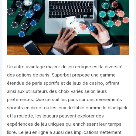
Un autre avantage majeur du jeu en ligne est la diversité
des options de paris. Superbet propose une gamme
étendue de paris sportifs et de jeux de casino, offrant
ainsi aux utilisateurs des choix variés selon leurs
préférences. Que ce soit les paris sur des événements
sportifs en direct ou les jeux de table comme le blackjack
et la roulette, les joueurs peuvent explorer des
expériences de jeu uniques qui enrichissent leur temps
libre. Le jeu en ligne a aussi des implications nettement