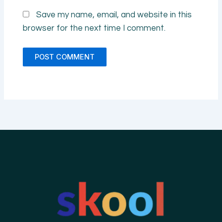
Save my name, email, and website in this
browser for the next time I comment.