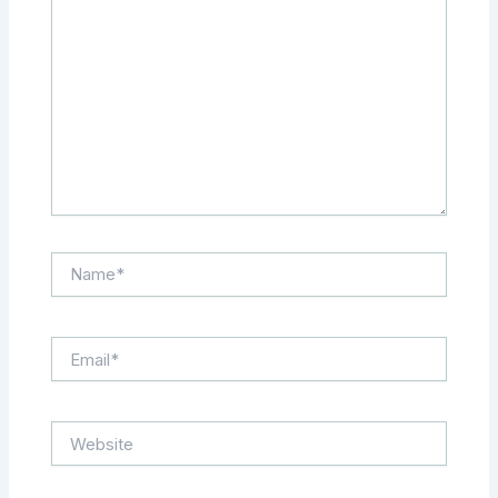
Name*
Email*
Website