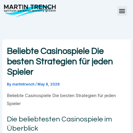
Skip
to
content
Beliebte Casinospiele Die
besten Strategien für jeden
Spieler
By
martintrench
/
May 8, 2026
Beliebte Casinospiele Die besten Strategien für jeden
Spieler
Die beliebtesten Casinospiele im
Überblick