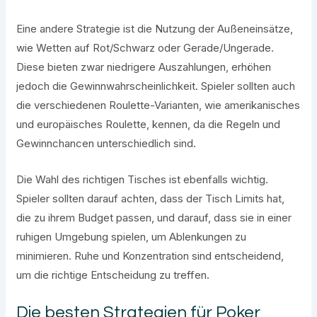
Eine andere Strategie ist die Nutzung der Außeneinsätze,
wie Wetten auf Rot/Schwarz oder Gerade/Ungerade.
Diese bieten zwar niedrigere Auszahlungen, erhöhen
jedoch die Gewinnwahrscheinlichkeit. Spieler sollten auch
die verschiedenen Roulette-Varianten, wie amerikanisches
und europäisches Roulette, kennen, da die Regeln und
Gewinnchancen unterschiedlich sind.
Die Wahl des richtigen Tisches ist ebenfalls wichtig.
Spieler sollten darauf achten, dass der Tisch Limits hat,
die zu ihrem Budget passen, und darauf, dass sie in einer
ruhigen Umgebung spielen, um Ablenkungen zu
minimieren. Ruhe und Konzentration sind entscheidend,
um die richtige Entscheidung zu treffen.
Die besten Strategien für Poker