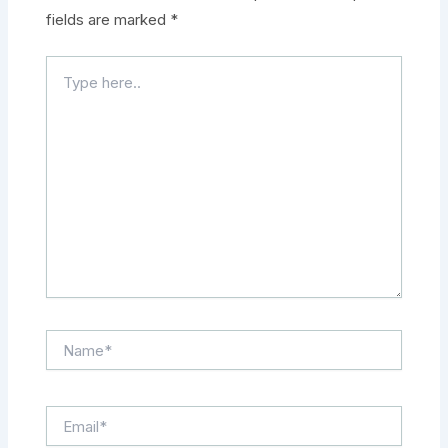
fields are marked
*
Type
here..
Name*
Email*