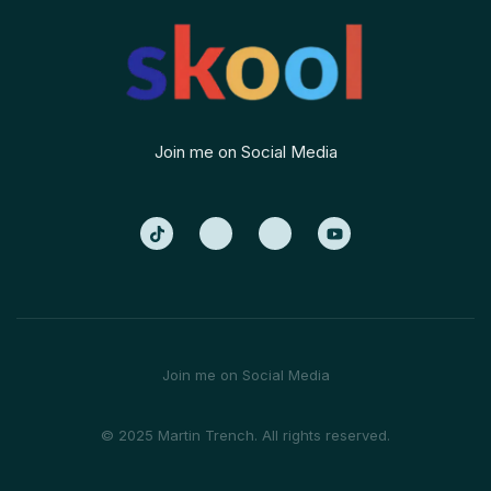
Join me on Social Media
J
J
Y
k
k
o
i
i
u
-
-
t
f
i
u
a
n
b
c
s
e
e
t
b
a
o
g
Join me on Social Media
o
r
k
a
-
m
© 2025 Martin Trench. All rights reserved.
l
-
i
1
g
-
h
l