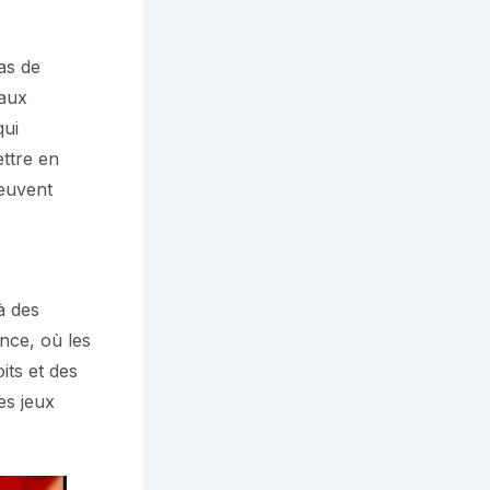
as de
 aux
qui
ettre en
peuvent
à des
nce, où les
its et des
es jeux