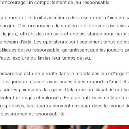
 et encourage un comportement de jeu responsable.
 joueurs ont le droit d’accéder à des ressources d’aide en c
é au jeu. Des organismes de soutien sont souvent associés
 de jeux, offrant des conseils et une assistance pour ceux 
le besoin d’aide. Les opérateurs sont également tenus de m
olitiques de jeu responsable, garantissant que les joueurs 
’auto-exclure ou limiter leur temps de jeu.
ansparence est une priorité dans le monde des jeux d’argent
 Les joueurs doivent avoir accès à des rapports d’audit et 
s sur les paiements des gains. Cela crée un climat de confia
entent protégés et valorisés. En étant informés de leurs dro
 disponibles, les joueurs peuvent naviguer dans le monde d
ec assurance et responsabilité.