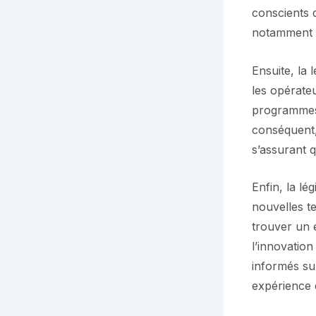
conscients d
notamment l
Ensuite, la 
les opérate
programmes 
conséquent, 
s’assurant q
Enfin, la lé
nouvelles t
trouver un 
l’innovation
informés su
expérience 