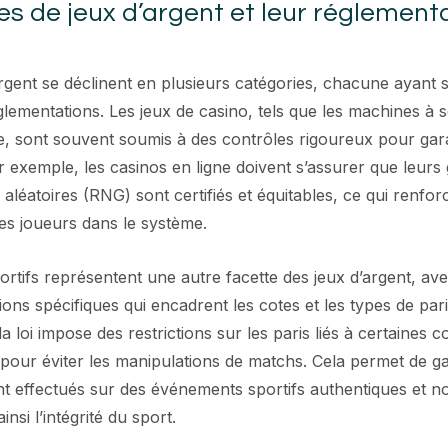
es de jeux d’argent et leur réglement
argent se déclinent en plusieurs catégories, chacune ayant 
glementations. Les jeux de casino, tels que les machines à s
le, sont souvent soumis à des contrôles rigoureux pour gara
ar exemple, les casinos en ligne doivent s’assurer que leur
léatoires (RNG) sont certifiés et équitables, ce qui renfor
es joueurs dans le système.
ortifs représentent une autre facette des jeux d’argent, av
ons spécifiques qui encadrent les cotes et les types de par
a loi impose des restrictions sur les paris liés à certaines c
our éviter les manipulations de matchs. Cela permet de ga
ont effectués sur des événements sportifs authentiques et n
insi l’intégrité du sport.