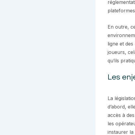
réglementati
plateformes 
En outre, c
environnemen
ligne et de
joueurs, cel
qu’ils prati
Les enje
La législati
d’abord, ell
accès à des 
les opérate
instaurer la