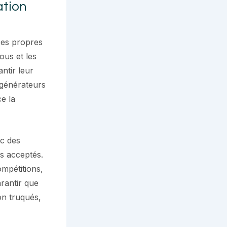
ation
ses propres
ous et les
ntir leur
s générateurs
ce la
ec des
is acceptés.
ompétitions,
rantir que
on truqués,