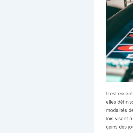
Il est essen
elles défini
modalités de
lois visent 
gains des j