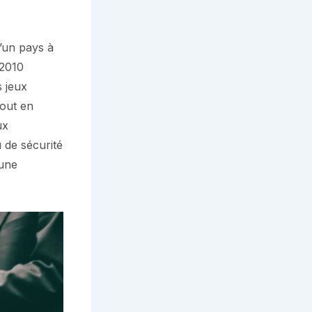
d’un pays à
 2010
s jeux
tout en
ux
u de sécurité
une