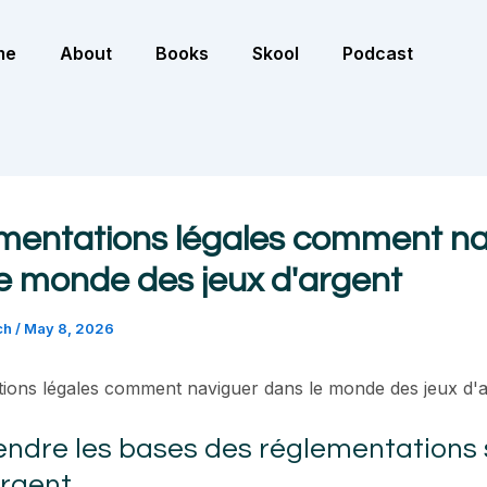
me
About
Books
Skool
Podcast
mentations légales comment na
e monde des jeux d'argent
ch
/
May 8, 2026
ions légales comment naviguer dans le monde des jeux d'
dre les bases des réglementations s
argent