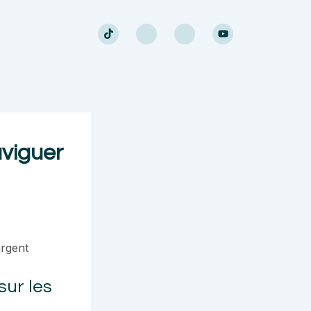
J
J
Y
k
k
o
i
i
u
-
-
t
f
i
u
a
n
b
c
s
e
e
t
b
a
o
g
o
r
k
a
viguer
-
m
l
-
i
1
g
-
h
l
t
i
g
h
t
argent
ur les