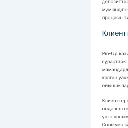
депозиттер
мүмкіндігі
процесін т
Клиентт
Pin-Up каз
сұрақтары 
мамандарда
келген уақ
ойыншылард
Клиенттерг
онда көпт
үшін қосым
Сонымен қ