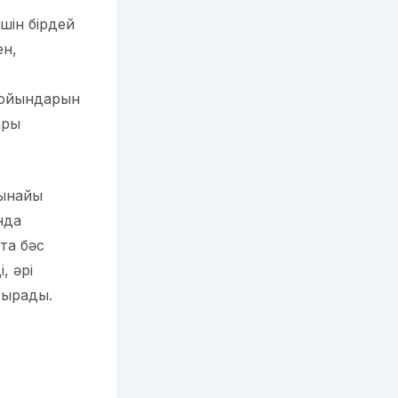
шін бірдей
ен,
і ойындарын
ары
шынайы
нда
та бәс
, әрі
тырады.