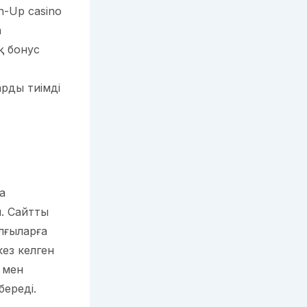
n-Up casino
а
қ бонус
рды тиімді
а
 Сайттың
лғыларға
кез келген
 мен
береді.