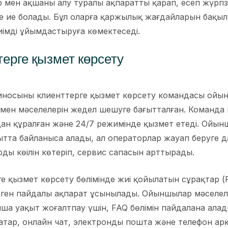
 мен ақшаны алу туралы ақпаратты қарап, есеп жүргі
не ие болады. Бұл оларға қаржылық жағдайларын бақыл
иімді ұйымдастыруға көмектеседі.
ерге қызмет көрсету
иносының клиенттерге қызмет көрсету командасы ойы
мен мәселелерін жедел шешуге бағытталған. Команда 
н құралған және 24/7 режимінде қызмет етеді. Ойын
ытта байланыса алады, ал операторлар жауап беруге д
ың көңілін көтеріп, сервис сапасын арттырады.
е қызмет көрсету бөлімінде жиі қойылатын сұрақтар (
еген пайдалы ақпарат ұсынылады. Ойыншылар мәселел
ша уақыт жоғалтпау үшін, FAQ бөлімін пайдалана алад
атар, онлайн чат, электронды пошта және телефон ар