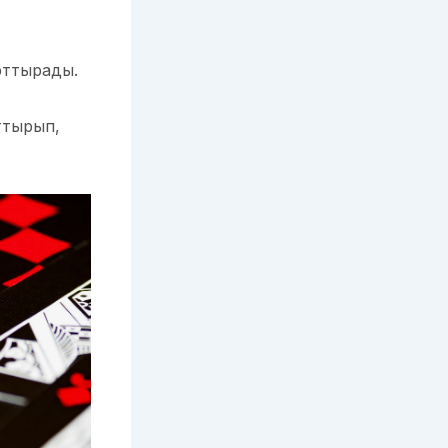
рттырады.
рттырып,