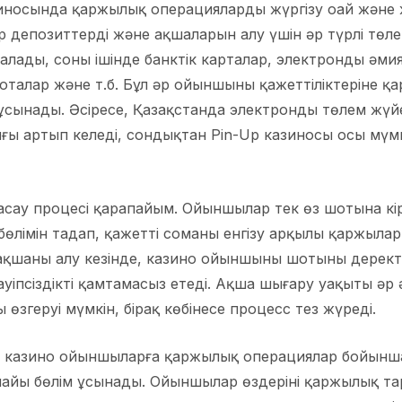
иносында қаржылық операцияларды жүргізу оңай және
депозиттерді және ақшаларын алу үшін әр түрлі төле
алады, соның ішінде банктік карталар, электронды әми
талар және т.б. Бұл әр ойыншының қажеттіліктеріне қа
сынады. Әсіресе, Қазақстанда электронды төлем жүйел
ы артып келеді, сондықтан Pin-Up казиносы осы мүмк
сау процесі қарапайым. Ойыншылар тек өз шотына кір
бөлімін таңдап, қажетті соманы енгізу арқылы қаржыла
ақшаны алу кезінде, казино ойыншының шотының дерект
қауіпсіздікті қамтамасыз етеді. Ақша шығару уақыты әр 
 өзгеруі мүмкін, бірақ көбінесе процесс тез жүреді.
, казино ойыншыларға қаржылық операциялар бойынш
найы бөлім ұсынады. Ойыншылар өздерінің қаржылық та