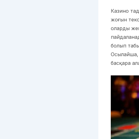
Казино таңд
жоғын тексе
олардың же
пайдаланад
болып таб
Осылайша, с
басқара ал