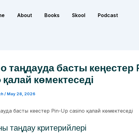
me
About
Books
Skool
Podcast
о таңдауда басты кеңестер 
o қалай көмектеседі
ch
/
May 28, 2026
дауда басты кеңестер Pin-Up casino қалай көмектеседі
ны таңдау критерийлері