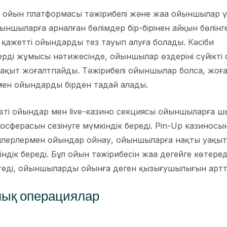
 ойын платформасы тәжірибелі және жаңа ойыншылар ү
йыншыларға арналған бөлімдер бір-бірінен айқын бөлінг
қажетті ойындарды тез тауып алуға болады. Кәсіби
рдің жұмысы нәтижесінде, ойыншылар өздерінің сүйікт
уақыт жоғалтпайды. Тәжірибелі ойыншылар болса, жоғ
ен ойындарды бірден таңдай алады.
вті ойындар мен live-казино секциясы ойыншыларға 
осферасын сезінуге мүмкіндік береді. Pin-Up казиносы
лерлермен ойындар ойнау, ойыншыларға нақты уақыт
індік береді. Бұл ойын тәжірибесін жаңа деңгейге көтереді
теді, ойыншылардың ойынға деген қызығушылығын арт
ық операциялар