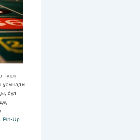
р түрлі
ы ұсынады.
ы, бұл
де,
р
.
Pin-Up