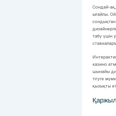
Сондай-ақ,
ыңғайлы. О
сондықтан 
дизайнерле
табу үшін 
ставкаларм
Интеракти
казино атм
шынайы ди
тігуге мүмк
қызықты е
Қаржыл