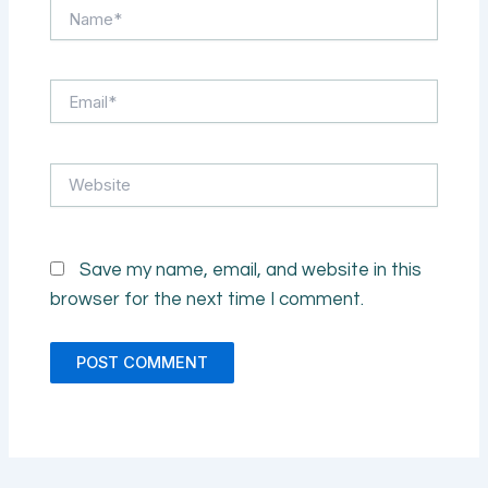
Name*
Email*
Website
Save my name, email, and website in this
browser for the next time I comment.