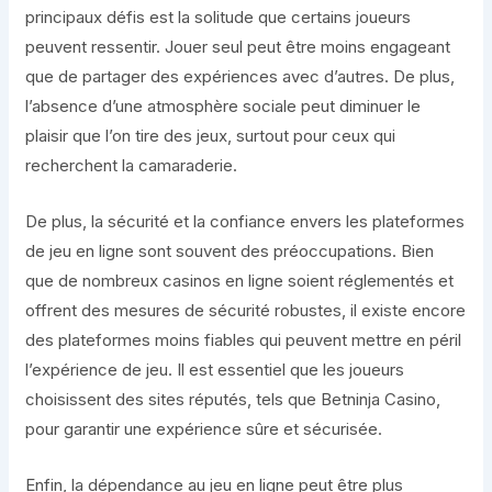
principaux défis est la solitude que certains joueurs
peuvent ressentir. Jouer seul peut être moins engageant
que de partager des expériences avec d’autres. De plus,
l’absence d’une atmosphère sociale peut diminuer le
plaisir que l’on tire des jeux, surtout pour ceux qui
recherchent la camaraderie.
De plus, la sécurité et la confiance envers les plateformes
de jeu en ligne sont souvent des préoccupations. Bien
que de nombreux casinos en ligne soient réglementés et
offrent des mesures de sécurité robustes, il existe encore
des plateformes moins fiables qui peuvent mettre en péril
l’expérience de jeu. Il est essentiel que les joueurs
choisissent des sites réputés, tels que Betninja Casino,
pour garantir une expérience sûre et sécurisée.
Enfin, la dépendance au jeu en ligne peut être plus