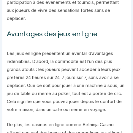
participation à des événements et tournois, permettant
aux joueurs de vivre des sensations fortes sans se
déplacer.
Avantages des jeux en ligne
Les jeux en ligne présentent un éventail d’avantages
indéniables. D’abord, la commodité est l’un des plus
grands atouts : les joueurs peuvent accéder à leurs jeux
préférés 24 heures sur 24, 7 jours sur 7, sans avoir à se
déplacer. Que ce soit pour jouer à une machine à sous, un
jeu de table ou même au poker, tout est à portée de clic.
Cela signifie que vous pouvez jouer depuis le confort de
votre maison, dans un café ou même en voyage.
De plus, les casinos en ligne comme Betninja Casino
offrent souvent des bonus et des promotions qui attirent