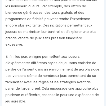
les nouveaux joueurs. Par exemple, des offres de
bienvenue généreuses, des tours gratuits et des
programmes de fidélité peuvent rendre l’expérience
encore plus excitante. Ces incitations permettent aux
joueurs de maximiser leur bankroll et d’explorer une plus
grande variété de jeux sans pression financière
excessive.
Enfin, les jeux en ligne permettent aux joueurs
d’expérimenter différents styles de jeu sans craindre de
perdre de l’argent dans un environnement de jeu physique.
Les versions démo de nombreux jeux permettent de se
familiariser avec les règles et les stratégies avant de
parier de l’argent réel. Cela encourage une approche plus
prudente et réfléchie, essentielle pour une expérience de
jeu agréable.