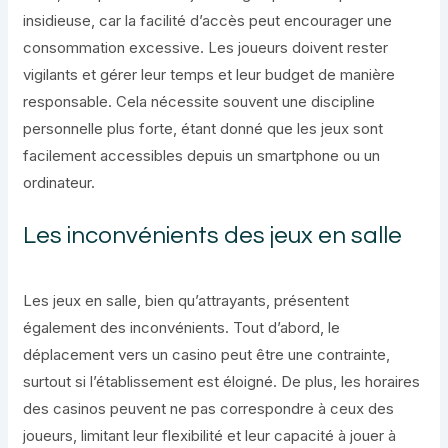
insidieuse, car la facilité d’accès peut encourager une
consommation excessive. Les joueurs doivent rester
vigilants et gérer leur temps et leur budget de manière
responsable. Cela nécessite souvent une discipline
personnelle plus forte, étant donné que les jeux sont
facilement accessibles depuis un smartphone ou un
ordinateur.
Les inconvénients des jeux en salle
Les jeux en salle, bien qu’attrayants, présentent
également des inconvénients. Tout d’abord, le
déplacement vers un casino peut être une contrainte,
surtout si l’établissement est éloigné. De plus, les horaires
des casinos peuvent ne pas correspondre à ceux des
joueurs, limitant leur flexibilité et leur capacité à jouer à