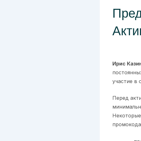
Пред
Акти
Ирис Кази
постоянных
участие в 
Перед акт
минимальны
Некоторые
промокода