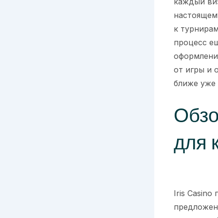
каждый ви
настоящем
к турнира
процесс е
оформлени
от игры и 
ближе уже 
Обзо
для 
Iris Casin
предложен