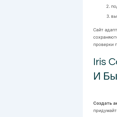
по
вы
Сайт адап
сохраняютс
проверки п
Iris
И Бы
Создать а
придумайте