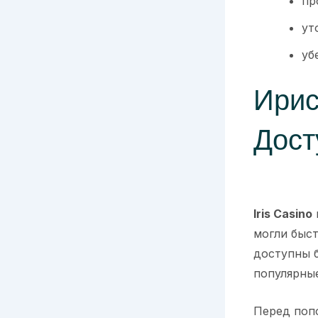
пр
ут
уб
Ирис
Дост
Iris Casino
могли быс
доступны 
популярны
Перед поп