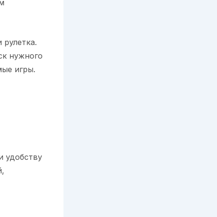
м
 рулетка.
ск нужного
мые игры.
и удобству
й,