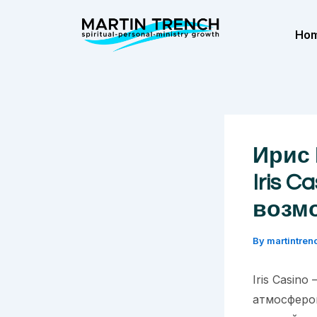
Skip
to
Ho
content
Ирис
Iris 
возм
By
martintren
Iris Casin
атмосферо