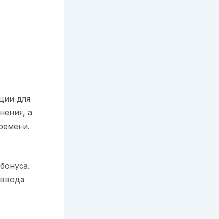
ции для
нения, а
ремени.
бонуса.
 ввода