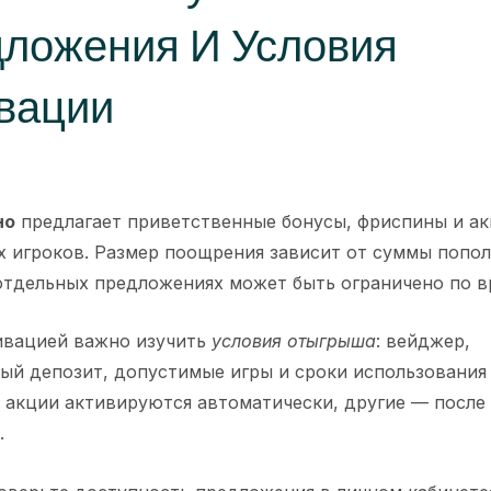
ложения И Условия
вации
но
предлагает приветственные бонусы, фриспины и ак
 игроков. Размер поощрения зависит от суммы попол
отдельных предложениях может быть ограничено по в
ивацией важно изучить
условия отыгрыша
: вейджер,
й депозит, допустимые игры и сроки использования 
 акции активируются автоматически, другие — после
.