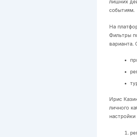
лишних де
событиям.
На платфор
Фильтры п
варианта. 
пр
ре
ту
Ирис Казин
личного ка
настройки 
ре