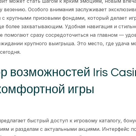
зит может стать шагом к ярким эмоциям, новым впеч
у везению. Особого внимания заслуживает эксклюзив
м с крупными призовыми фондами, который делает иг
ще более захватывающим. Удобная навигация и стильн
е помогают сразу сосредоточиться на главном — удо
ожидании крупного выигрыша. Это место, где удача м
сегодня.
р возможностей Iris Cas
комфортной игры
o предлагает быстрый доступ к игровому каталогу, бон
иям и разделам с актуальными акциями. Интерфейс по