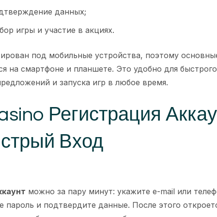
дтверждение данных;
бор игры и участие в акциях.
тирован под мобильные устройства, поэтому основны
я на смартфоне и планшете. Это удобно для быстрого
редложений и запуска игр в любое время.
 Casino Регистрация Акка
стрый Вход
ккаунт
можно за пару минут: укажите e-mail или телеф
 пароль и подтвердите данные. После этого откроет