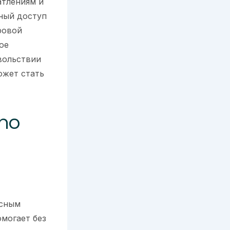
атлениям и
ный доступ
ровой
ое
вольствии
ожет стать
ino
усным
могает без