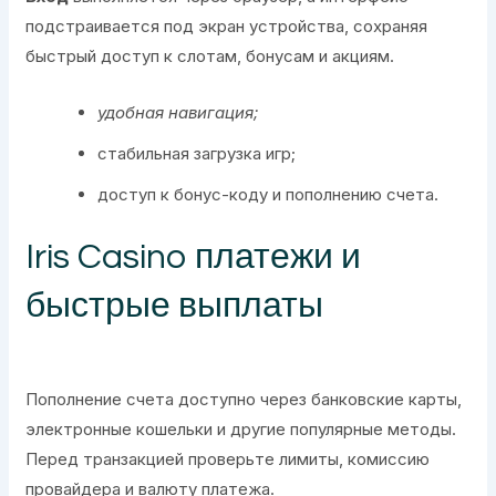
подстраивается под экран устройства, сохраняя
быстрый доступ к слотам, бонусам и акциям.
удобная навигация;
стабильная загрузка игр;
доступ к бонус-коду и пополнению счета.
Iris Casino платежи и
быстрые выплаты
Пополнение счета доступно через банковские карты,
электронные кошельки и другие популярные методы.
Перед транзакцией проверьте лимиты, комиссию
провайдера и валюту платежа.