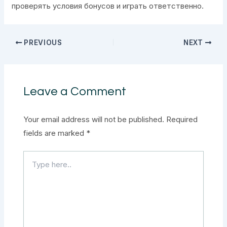
проверять условия бонусов и играть ответственно.
PREVIOUS
NEXT
Leave a Comment
Your email address will not be published.
Required
fields are marked
*
Type
here..