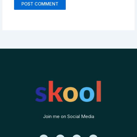
Join me on Social Media
J
J
Y