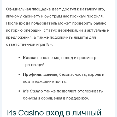
Официальная площадка дает доступ к каталогу игр,
личному кабинету и быстрым настройкам профиля.
После входа пользователь может проверить баланс,
историю операций, статус верификации и актуальные
предложения, а также подключить лимиты для
ответственной игры 18+.
Касса:
пополнение, вывод и просмотр
транзакций.
Профиль:
данные, безопасность, пароль и
подтверждение почты.
Iris Casino
также позволяет отслеживать
бонусы и обращения в поддержку.
Iris Casino вход в личный