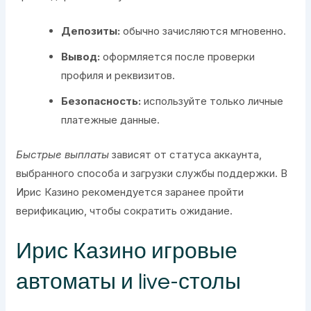
Депозиты:
обычно зачисляются мгновенно.
Вывод:
оформляется после проверки
профиля и реквизитов.
Безопасность:
используйте только личные
платежные данные.
Быстрые выплаты
зависят от статуса аккаунта,
выбранного способа и загрузки службы поддержки. В
Ирис Казино рекомендуется заранее пройти
верификацию, чтобы сократить ожидание.
Ирис Казино игровые
автоматы и live-столы