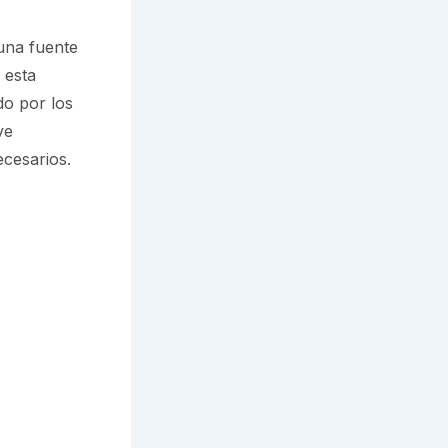
una fuente
 esta
do por los
ve
ecesarios.