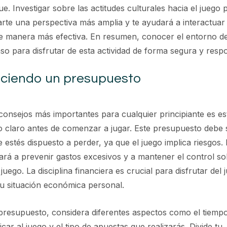
e. Investigar sobre las actitudes culturales hacia el juego
rte una perspectiva más amplia y te ayudará a interactuar
e manera más efectiva. En resumen, conocer el entorno de
aso para disfrutar de esta actividad de forma segura y resp
eciendo un presupuesto
consejos más importantes para cualquier principiante es e
 claro antes de comenzar a jugar. Este presupuesto debe 
 estés dispuesto a perder, ya que el juego implica riesgos. 
dará a prevenir gastos excesivos y a mantener el control so
 juego. La disciplina financiera es crucial para disfrutar del 
tu situación económica personal.
 presupuesto, considera diferentes aspectos como el tiemp
car al juego y el tipo de apuestas que realizarás. Divide tu