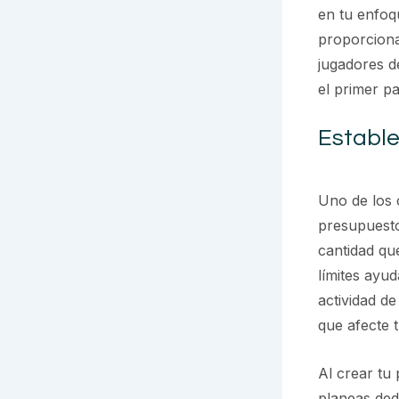
en tu enfoqu
proporciona
jugadores d
el primer p
Establ
Uno de los 
presupuesto
cantidad que
límites ayu
actividad de
que afecte 
Al crear tu
planeas dedi