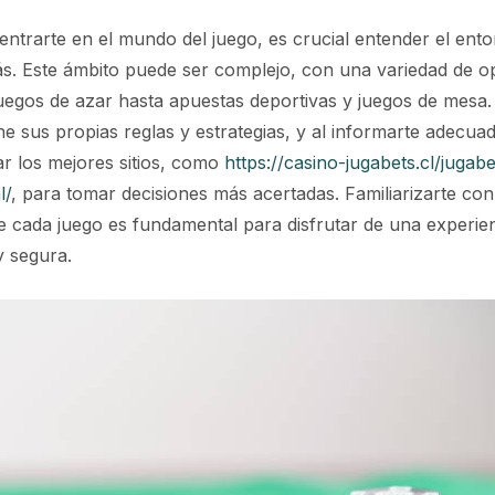
entrarte en el mundo del juego, es crucial entender el ento
s. Este ámbito puede ser complejo, con una variedad de o
uegos de azar hasta apuestas deportivas y juegos de mesa.
ene sus propias reglas y estrategias, y al informarte adecu
ar los mejores sitios, como
https://casino-jugabets.cl/jugabe
l/
, para tomar decisiones más acertadas. Familiarizarte con
e cada juego es fundamental para disfrutar de una experie
y segura.