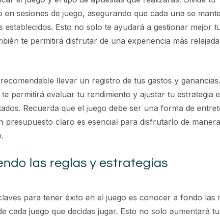
 en sesiones de juego, asegurando que cada una se mant
es establecidos. Esto no solo te ayudará a gestionar mejor t
mbién te permitirá disfrutar de una experiencia más relajad
recomendable llevar un registro de tus gastos y ganancias.
te permitirá evaluar tu rendimiento y ajustar tu estrategia 
ltados. Recuerda que el juego debe ser una forma de entret
 presupuesto claro es esencial para disfrutarlo de maner
.
ndo las reglas y estrategias
claves para tener éxito en el juego es conocer a fondo las 
 de cada juego que decidas jugar. Esto no solo aumentará tu