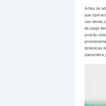
Antes de ad
que operará
van desde j
de juego ti
podrás visit
promociona
dinámicas d
placentera 