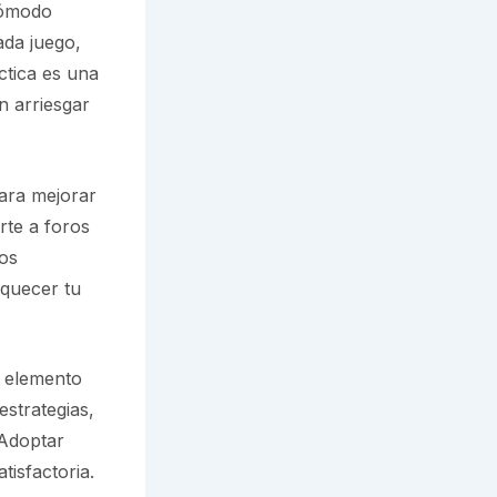
 cómodo
ada juego,
ctica es una
n arriesgar
para mejorar
irte a foros
ros
iquecer tu
n elemento
estrategias,
 Adoptar
tisfactoria.