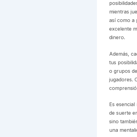
posibilidad
mientras jue
así como a p
excelente m
dinero.
Además, cad
tus posibili
o grupos de
jugadores. 
comprensión
Es esencial
de suerte en
sino tambié
una mentalid