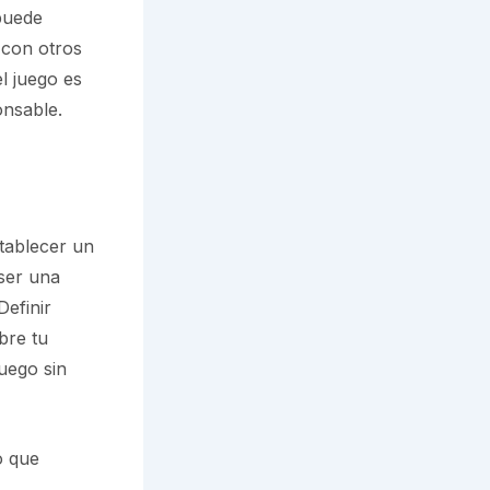
 puede
 con otros
l juego es
onsable.
stablecer un
ser una
Definir
bre tu
juego sin
o que