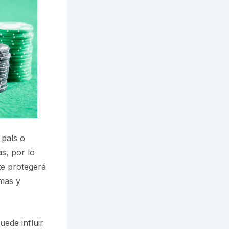
 país o
s, por lo
te protegerá
rmas y
ede influir