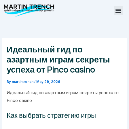
Skip
to
content
Идеальный гид по
азартным играм секреты
успеха от Pinco casino
By
martintrench
/
May 29, 2026
Идеальный гид по азартным играм секреты успеха от
Pinco casino
Как выбрать стратегию игры