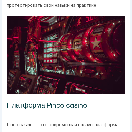
протестировать свои навыки на практике.
Платформа Pinco casino
Pinco casino — это современная онлайн-платформа,