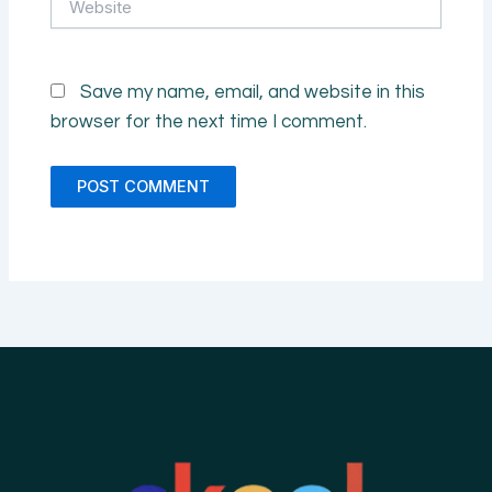
Save my name, email, and website in this
browser for the next time I comment.