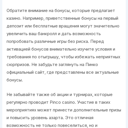
Обратите внимание на бонусы, которые предлагает
казино. Например, приветственные бонусы на первый
депозит или бесплатные вращения могут значительно
увеличить ваш банкролл и дать возможность
попробовать различные игры без риска. Перед
активацией бонусов внимательно изучите условия и
требования по отыгрышу, чтобы избежать неприятных
сюрпризов. Не забудьте заглянуть на Пинко
официальный сайт, где представлены все актуальные
бонусы.
Не забывайте также об акции и турнирах, которые
регулярно проводит Pinco casino. Участие в таких
мероприятиях может принести дополнительные призы
и повысить уровень азарта. Это отличная
возможность не только повеселиться, но и