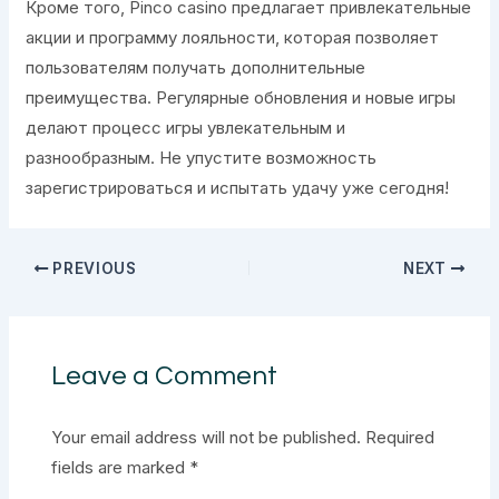
Кроме того, Pinco casino предлагает привлекательные
акции и программу лояльности, которая позволяет
пользователям получать дополнительные
преимущества. Регулярные обновления и новые игры
делают процесс игры увлекательным и
разнообразным. Не упустите возможность
зарегистрироваться и испытать удачу уже сегодня!
PREVIOUS
NEXT
Leave a Comment
Your email address will not be published.
Required
fields are marked
*