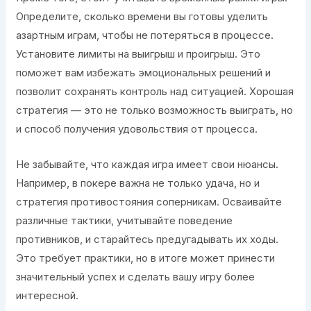
Определите, сколько времени вы готовы уделить
азартным играм, чтобы не потеряться в процессе.
Установите лимиты на выигрыш и проигрыш. Это
поможет вам избежать эмоциональных решений и
позволит сохранять контроль над ситуацией. Хорошая
стратегия — это не только возможность выиграть, но
и способ получения удовольствия от процесса.
Не забывайте, что каждая игра имеет свои нюансы.
Например, в покере важна не только удача, но и
стратегия противостояния соперникам. Осваивайте
различные тактики, учитывайте поведение
противников, и старайтесь предугадывать их ходы.
Это требует практики, но в итоге может принести
значительный успех и сделать вашу игру более
интересной.