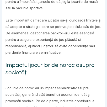
pentru a îmbunătăți șansele de câștig la jocurile de masă
sau la pariurile sportive.
Este important ca fiecare jucător să-și cunoască limitele și
să adopte o strategie care se potrivește stilului său de joc.
De asemenea, gestionarea bankroll-ului este esențială
pentru a asigura o experiență de joc plăcută și
responsabilă, ajutând jucătorii să evite dependența sau
pierderile financiare semnificative.
Impactul jocurilor de noroc asupra
societății
Jocurile de noroc au un impact semnificativ asupra
societății, generând atât beneficii economice, cât și
provocări sociale. Pe de o parte, industria contribuie la