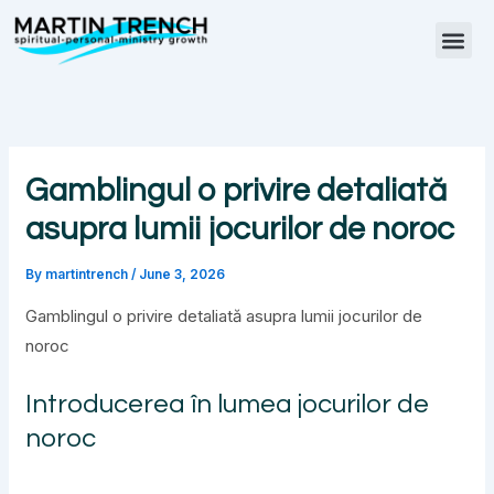
Skip
to
content
Gamblingul o privire detaliată
asupra lumii jocurilor de noroc
By
martintrench
/
June 3, 2026
Gamblingul o privire detaliată asupra lumii jocurilor de
noroc
Introducerea în lumea jocurilor de
noroc