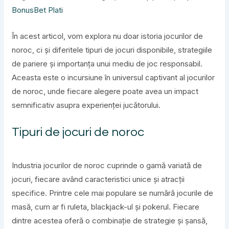
BonusBet Plati
În acest articol, vom explora nu doar istoria jocurilor de
noroc, ci și diferitele tipuri de jocuri disponibile, strategiile
de pariere și importanța unui mediu de joc responsabil.
Aceasta este o incursiune în universul captivant al jocurilor
de noroc, unde fiecare alegere poate avea un impact
semnificativ asupra experienței jucătorului.
Tipuri de jocuri de noroc
Industria jocurilor de noroc cuprinde o gamă variată de
jocuri, fiecare având caracteristici unice și atracții
specifice. Printre cele mai populare se numără jocurile de
masă, cum ar fi ruleta, blackjack-ul și pokerul. Fiecare
dintre acestea oferă o combinație de strategie și șansă,