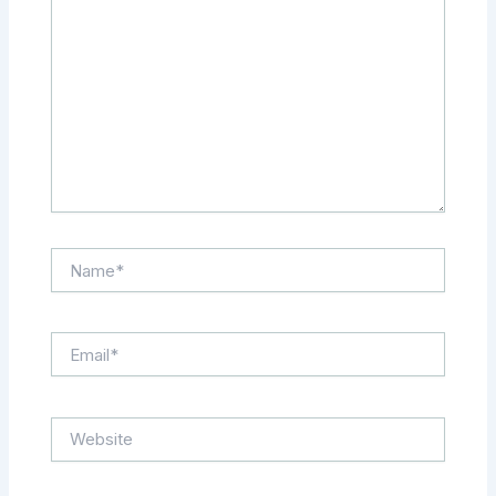
Name*
Email*
Website