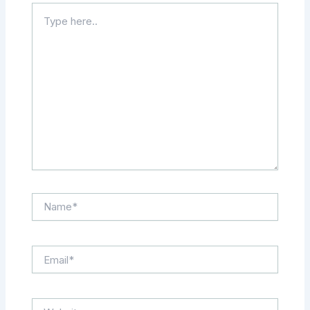
Type
here..
Name*
Email*
Website