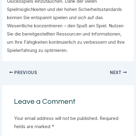
Glücksspiels einzutauchen. Dank der vielen
Spielmöglichkeiten und der hohen Sicherheitsstandards
können Sie entspannt spielen und sich auf das
Wesentliche konzentrieren – den Spaß am Spiel. Nutzen
Sie die bereitgestellten Ressourcen und Informationen,
um Ihre Fähigkeiten kontinuierlich zu verbessern und Ihre
Spielerfahrung zu optimieren.
PREVIOUS
NEXT
Leave a Comment
Your email address will not be published.
Required
fields are marked
*