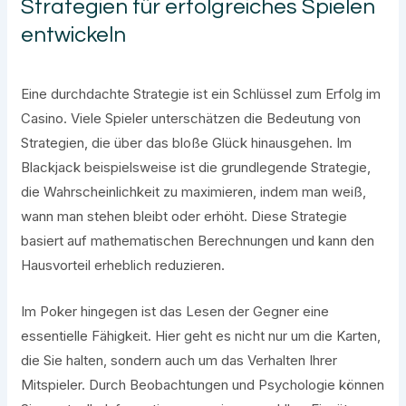
Strategien für erfolgreiches Spielen
entwickeln
Eine durchdachte Strategie ist ein Schlüssel zum Erfolg im
Casino. Viele Spieler unterschätzen die Bedeutung von
Strategien, die über das bloße Glück hinausgehen. Im
Blackjack beispielsweise ist die grundlegende Strategie,
die Wahrscheinlichkeit zu maximieren, indem man weiß,
wann man stehen bleibt oder erhöht. Diese Strategie
basiert auf mathematischen Berechnungen und kann den
Hausvorteil erheblich reduzieren.
Im Poker hingegen ist das Lesen der Gegner eine
essentielle Fähigkeit. Hier geht es nicht nur um die Karten,
die Sie halten, sondern auch um das Verhalten Ihrer
Mitspieler. Durch Beobachtungen und Psychologie können