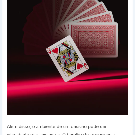
Além disso, o ambiente de um cassino pode ser
intimidante para iniciantes. O barulho das máquinas, a