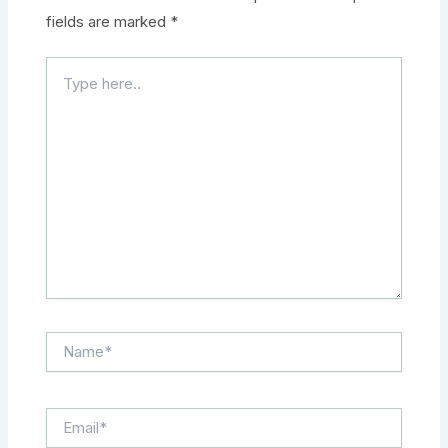
fields are marked
*
Type
here..
Name*
Email*