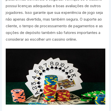
possui licenças adequadas e boas avaliações de outros
jogadores. Isso garante que sua experiência de jogo seja
não apenas divertida, mas também segura. O suporte ao
cliente, o tempo de processamento de pagamentos e as
opções de depósito também são fatores importantes a
considerar ao escolher um cassino online.