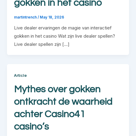
gokken in het casino
martintrench
/
May 18, 2026
Live dealer ervaringen de magie van interactief
gokken in het casino Wat zijn live dealer spellen?
Live dealer spellen zijn […]
Article
Mythes over gokken
ontkracht de waarheid
achter Casino41
casino’s