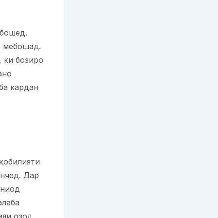
 бошед.
з мебошад.
, ки бозиро
нҳо
ба кардан
 қобилияти
анҷед. Дар
ниҳод
алаба
ияи озод