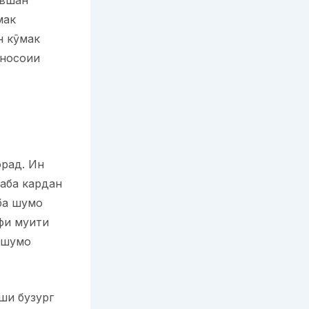
авшан
мак
н кӯмак
еносоии
орад. Ин
лаба кардан
 ба шумо
и муҳити
, шумо
ши бузург