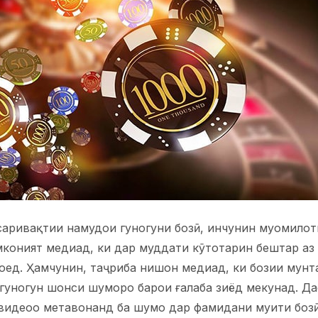
аривақтии намудҳои гуногуни бозӣ, инчунин муомилот
коният медиҳад, ки дар муддати кӯтоҳтарин бештар аз
оед. Ҳамчунин, таҷриба нишон медиҳад, ки бозии мунт
 гуногун шонси шуморо барои ғалаба зиёд мекунад. Да
видеоҳо метавонанд ба шумо дар фаҳмидани муҳити боз