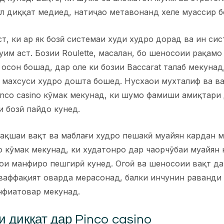
л диққат медиҳед, натиҷаҳо метавонанд хеле муассир 
т, ки ҳар як бозӣ системаи худи худро дорад ва ин си
ҳим аст. Бозии Roulette, масалан, бо шеносоии рақамҳо 
осон бошад, дар ҳоле ки бозии Baccarat талаб мекунад
 махсуси худро дошта бошед. Нусхаҳои мухталиф ва ва
inco casino кӯмак мекунад, ки шумо фаҳмиши амиқтари
и бозӣ пайдо кунед.
ақшаи вақт ва маблағи худро пешакӣ муайян кардан му
 кӯмак мекунад, ки худатонро дар чаҳорчӯбаи муайян 
ҳои манфиро пешгирӣ кунед. Огоҳӣ ва шеносоии вақт да
уваффақият оварда мерасонад, балки инчунин раванди
нфиатовар мекунад.
 диққат дар Pinco casino