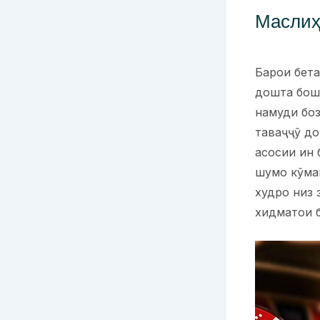
Маслиҳа
Барои беҳт
дошта боше
намуди боз
таваҷҷӯҳ д
асосии ин 
шумо кӯмак
худро низ 
хидматҳои 