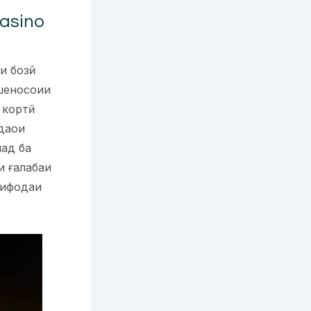
asino
ти бозӣ
 шеносоии
 кортӣ
даҳои
над ба
и ғалабаи
тифодаи