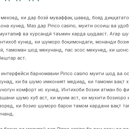
мехоҳед, ки дар бозӣ муваффақ шавед, бояд диққатат
вона кунед. Маҳз дар Pinco casino, муҳити осоиш ва удо
мухталиф ва хурсандӣ таъмин карда шудааст. Агар ш
интихоб кунед, ки шуморо боқимондаги, монанди бозиҳ
зӣ, тамоман шод мекунанд, пас эҳсос мекунед, ки шонс
бештар аст.
интерфейси барномавии Pinco casino муҳити шод ва о
унад, ки ба шумо имконият медиҳад, ки тамоми вақт 
 гуногун комфорт ҳис кунед. Интихоби бозии ҳатман бо ф
вшани шумо хуб аст, ки муҳим аст, ки мухити бозиҳоро
узоред, ки бозиҳо шуморо барои тамом кардани вақт т
унанд.