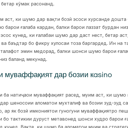
 беҳтар кӯмак расонанд.
ҳим аст, ки шумо дар вақти бозӣ эҳсоси хурсанде дошта
нҳо барои ғалаба кардан, балки барои лаззат бурдан ни
эҳсос кунед, ки ғалабаи шумо дар даст нест, беҳтар аст
 ва баъдтар бо фикру хулосаи тоза баргардед. Ин на та
талафот эмин медорад, балки шонси шумо барои ғала
низ баланд мекунад.
и муваффақият дар бозии кasino
и ба натиҷаҳои муваффақият расед, муҳим аст, ки шумо
дар шеносоии аломатҳои мухталиф ва бозии зуд-зуд с
no, ҳар як бозӣ имкониятҳои гуногуни муваффақиятро пеш
и бо тактикии дуруст метавонед шонси худро барои ғ
д кунед. Вақте, ки шумо ба аломатҳои муҳим ва стратег