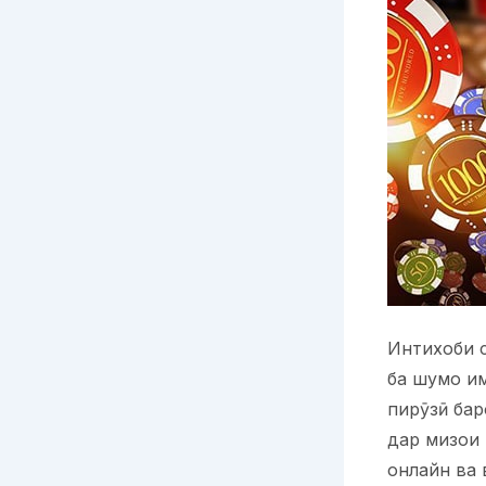
Интихоби с
ба шумо им
пирӯзӣ бар
дар мизҳои
онлайн ва 