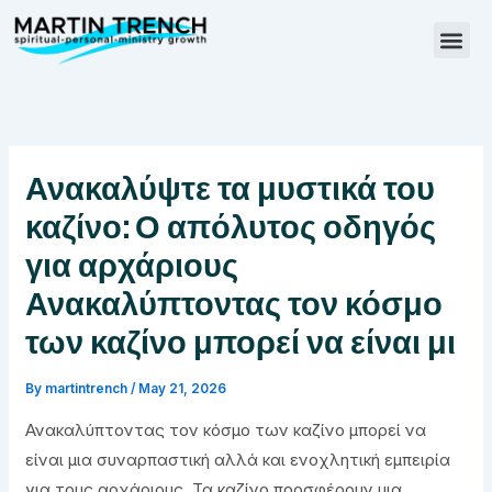
Skip
to
content
Ανακαλύψτε τα μυστικά του
καζίνο: Ο απόλυτος οδηγός
για αρχάριους
Ανακαλύπτοντας τον κόσμο
των καζίνο μπορεί να είναι μι
By
martintrench
/
May 21, 2026
Ανακαλύπτοντας τον κόσμο των καζίνο μπορεί να
είναι μια συναρπαστική αλλά και ενοχλητική εμπειρία
για τους αρχάριους. Τα καζίνο προσφέρουν μια