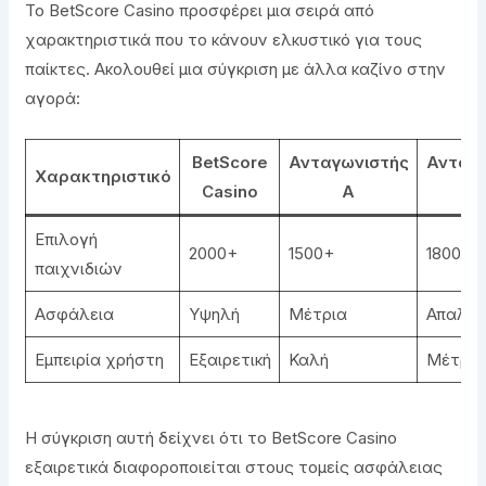
Το BetScore Casino προσφέρει μια σειρά από
χαρακτηριστικά που το κάνουν ελκυστικό για τους
παίκτες. Ακολουθεί μια σύγκριση με άλλα καζίνο στην
αγορά:
BetScore
Ανταγωνιστής
Ανταγ
Χαρακτηριστικό
Casino
A
Επιλογή
2000+
1500+
1800+
παιχνιδιών
Ασφάλεια
Υψηλή
Μέτρια
Απαλή
Εμπειρία χρήστη
Εξαιρετική
Καλή
Μέτρια
Η σύγκριση αυτή δείχνει ότι το BetScore Casino
εξαιρετικά διαφοροποιείται στους τομείς ασφάλειας