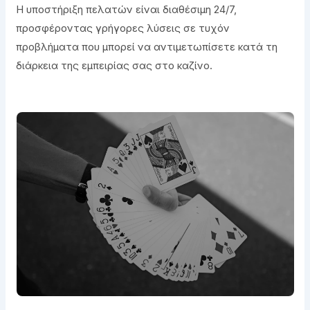
Η υποστήριξη πελατών είναι διαθέσιμη 24/7,
προσφέροντας γρήγορες λύσεις σε τυχόν
προβλήματα που μπορεί να αντιμετωπίσετε κατά τη
διάρκεια της εμπειρίας σας στο καζίνο.