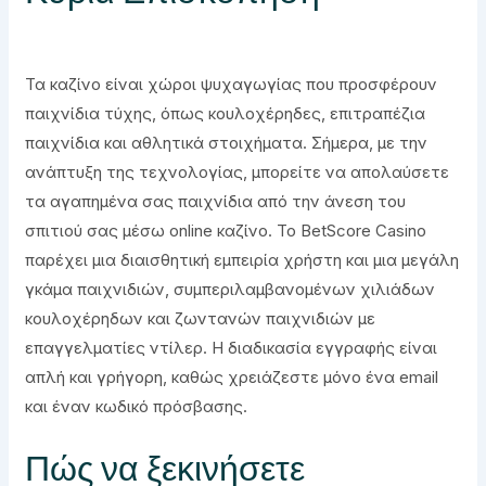
Τα καζίνο είναι χώροι ψυχαγωγίας που προσφέρουν
παιχνίδια τύχης, όπως κουλοχέρηδες, επιτραπέζια
παιχνίδια και αθλητικά στοιχήματα. Σήμερα, με την
ανάπτυξη της τεχνολογίας, μπορείτε να απολαύσετε
τα αγαπημένα σας παιχνίδια από την άνεση του
σπιτιού σας μέσω online καζίνο. Το BetScore Casino
παρέχει μια διαισθητική εμπειρία χρήστη και μια μεγάλη
γκάμα παιχνιδιών, συμπεριλαμβανομένων χιλιάδων
κουλοχέρηδων και ζωντανών παιχνιδιών με
επαγγελματίες ντίλερ. Η διαδικασία εγγραφής είναι
απλή και γρήγορη, καθώς χρειάζεστε μόνο ένα email
και έναν κωδικό πρόσβασης.
Πώς να ξεκινήσετε