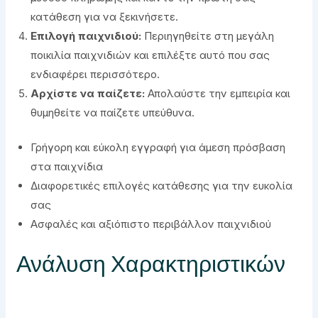
κατάθεση για να ξεκινήσετε.
Επιλογή παιχνιδιού:
Περιηγηθείτε στη μεγάλη
ποικιλία παιχνιδιών και επιλέξτε αυτό που σας
ενδιαφέρει περισσότερο.
Αρχίστε να παίζετε:
Απολαύστε την εμπειρία και
θυμηθείτε να παίζετε υπεύθυνα.
Γρήγορη και εύκολη εγγραφή για άμεση πρόσβαση
στα παιχνίδια
Διαφορετικές επιλογές κατάθεσης για την ευκολία
σας
Ασφαλές και αξιόπιστο περιβάλλον παιχνιδιού
Ανάλυση Χαρακτηριστικών