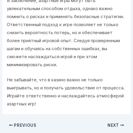
В заключение, азартные игры могут быть
увлекательным способом отдыха, однако важно
помнить о рисках и применять безопасные стратегии.
Ответственный подход к игре позволяет не только
снизить вероятность потерь, но и обеспечивает
более приятный игровой опыт. Следуя проверенным
шагам и обучаясь на собственных ошибках, вы
сможете наслаждаться игрой и при этом
минимизировать риски.
Не забывайте, что в казино важно не только
выигрывать, но и получать удовольствие от процесса.
Играйте ответственно и наслаждайтесь атмосферой
азартных игр!
PREVIOUS
NEXT