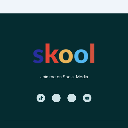
Join me on Social Media
J
J
Y
k
k
o
i
i
u
-
-
t
f
i
u
a
n
b
c
s
e
e
t