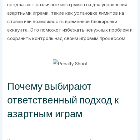
предлагают различные инструменты для управления
азартными играми, такие как установка лимитов на
ставки или возможность временной блокировки
аккаунта. Это поможет избежать ненужных проблем и
сохранить контроль над своим игровым процессом.
Почему выбирают
ответственный подход к
азартным играм