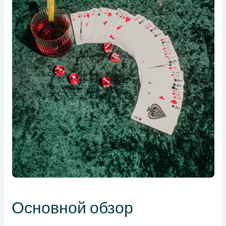
Основной обзор