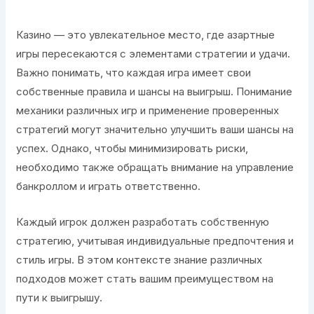
Казино — это увлекательное место, где азартные
игры пересекаются с элементами стратегии и удачи.
Важно понимать, что каждая игра имеет свои
собственные правила и шансы на выигрыш. Понимание
механики различных игр и применение проверенных
стратегий могут значительно улучшить ваши шансы на
успех. Однако, чтобы минимизировать риски,
необходимо также обращать внимание на управление
банкроллом и играть ответственно.
Каждый игрок должен разработать собственную
стратегию, учитывая индивидуальные предпочтения и
стиль игры. В этом контексте знание различных
подходов может стать вашим преимуществом на
пути к выигрышу.