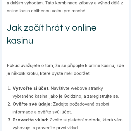
a dalším výhodám. Tato kombinace zábavy a výhod dělá z
online kasin oblíbenou volbu pro mnohé.
Jak začít hrát v online
kasinu
Pokud uvažujete o tom, že se připojíte k online kasinu, zde
je několik kroku, které byste měli dodržet:
Vytvořte si účet:
Navštivte webové stránky
vybraného kasina, jako je Goldzino, a zaregistrujte se.
Ověřte své údaje:
Zadejte požadované osobní
informace a ověřte svůj účet.
Proveďte vklad:
Zvolte si platební metodu, která vám
vyhovuje, a proveďte první vklad.