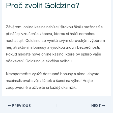
Proč zvolit Goldzino?
Závěrem, online kasina nabízejí širokou škálu možností a
přinášejí vzrušení a zábavu, kterou si hráči nemohou
nechat ujít. Goldzino se vyniká svým obrovským výběrem
her, atraktivními bonusy a vysokou úrovní bezpečnosti.
Pokud hledáte nové online kasino, které by splnilo vaše
očekávání, Goldzino je skvělou volbou.
Nezapomeňte využít dostupné bonusy a akce, abyste
maximalizovali svůj zážitek a šanci na výhru! Hrajte
zodpovědně a užívejte si každý okamžik.
PREVIOUS
NEXT