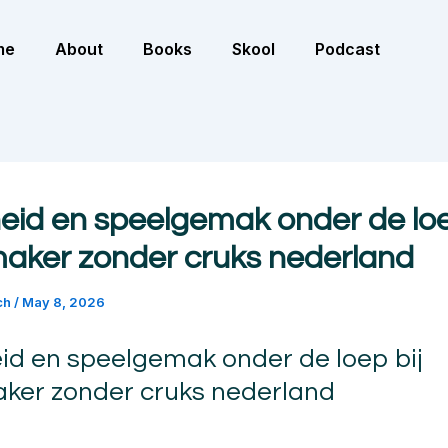
me
About
Books
Skool
Podcast
heid en speelgemak onder de loe
aker zonder cruks nederland
ch
/
May 8, 2026
eid en speelgemak onder de loep bij
ker zonder cruks nederland