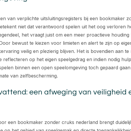
en van verplichte uitsluitingsregisters bij een bookmaker 
etekent niet dat verantwoord spelen uit het oog verloren ho
egendeel, het vraagt juist om een meer proactieve houding
 Door bewust te kiezen voor limieten en alert te zijn op eig
rvaring veilig en plezierig blijven. Het is bovendien aan t
te reflecteren op het eigen speelgedrag en indien nodig hul
spelen binnen een open speelomgeving toch gepaard gaan
ate van zelfbescherming.
ttend: een afweging van veiligheid 
or een bookmaker zonder cruks nederland brengt duidelij
e op het gebied van speelgemak en directe toegankelijkheid