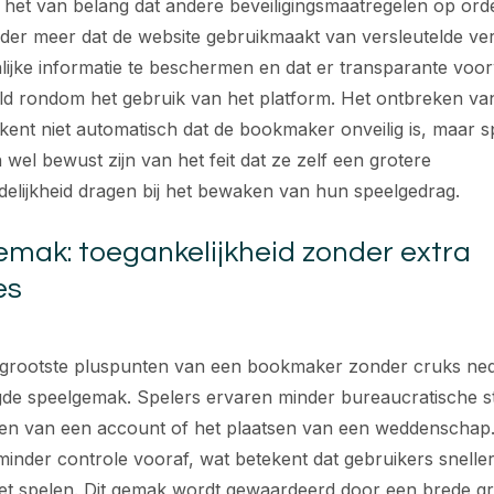
is het van belang dat andere beveiligingsmaatregelen op orde 
der meer dat de website gebruikmaakt van versleutelde ve
ijke informatie te beschermen en dat er transparante vo
eld rondom het gebruik van het platform. Het ontbreken 
ekent niet automatisch dat de bookmaker onveilig is, maar s
wel bewust zijn van het feit dat ze zelf een grotere
elijkheid dragen bij het bewaken van hun speelgedrag.
mak: toegankelijkheid zonder extra
es
grootste pluspunten van een bookmaker zonder cruks ned
de speelgemak. Spelers ervaren minder bureaucratische st
n van een account of het plaatsen van een weddenschap. 
inder controle vooraf, wat betekent dat gebruikers snell
t spelen. Dit gemak wordt gewaardeerd door een brede g