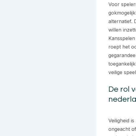
Voor speler
gokmogelijk
alternatief.
willen inzet
Kansspelen 
roept het o
gegarandeer
toegankelij
veilige spe
De rol 
nederl
Veiligheid i
ongeacht of