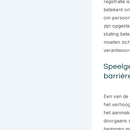
registratie 
betekent on
om persoonl
zijn opgest
sluiting bet
moeten zich 
verantwoord
Speelge
barrièr
Een van de 
het verhoog
het aanmake
doorgaans m
beginnen me