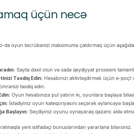
amaq üçün necə
o-da oyun təcrübənizi maksimuma çatdırmaq üçün aşağıdak
:
radın:
Sayta daxil olun və sadə qeydiyyat prosesini tamaml
inizi Təsdiq Edin:
Hesabınızı aktivləşdirmək üçün e-poçt 
ömrənizi təsdiq edin.
Edin:
Oyun hesabınıza pul yatırın ki, oyunlara başlaya biləsi
in:
İstədiyiniz oyun kateqoriyasını seçərək əyləncəyə başla
a Başlayın:
Seçdiyiniz oyunu oynayaraq qazanc əldə etməy
atmaqla yeni istifadəçi bonuslarından yararlana bilərsiniz.