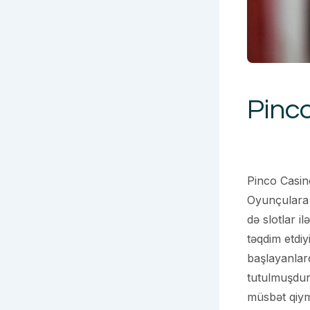
Pinc
Pinco Casino
Oyunçulara 
də slotlar i
təqdim etdi
başlayanlar
tutulmuşdur.
müsbət qiymə