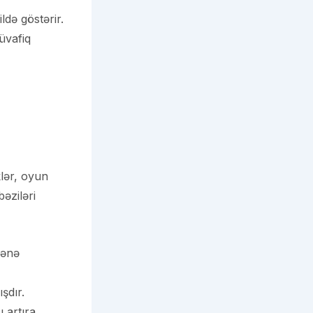
ldə göstərir.
üvafiq
lər, oyun
bəziləri
lənə
şdır.
 artıra