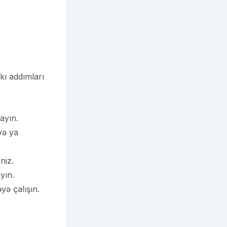
ı addımları
ayın.
və ya
niz.
yın.
ə çalışın.