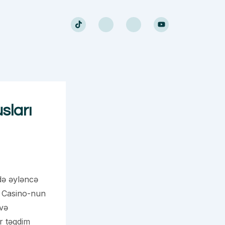
J
J
Y
k
k
o
i
i
u
-
-
t
f
i
u
a
n
b
c
s
e
e
t
b
a
o
g
o
r
k
a
sları
-
m
l
-
i
1
g
-
h
l
t
i
g
h
t
də əyləncə
o Casino-nun
 və
r təqdim