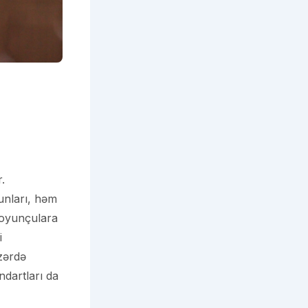
.
unları, həm
, oyunçulara
i
zərdə
ndartları da