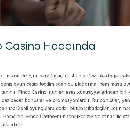
o Casino Haqqında
, müasir dizaynı və istifadəçi dostu interfeysi ilə diqqət çəkir
geniş oyun çeşidi təqdim edən bu platforma, həm masa oy
lə tanınır. Pinco Casino-nun ən əsas xüsusiyyətlərindən biri
yi cazibədar bonuslar və promosyonlardır. Bu bonuslar, yen
dan təcrübəli oyunçulara qədər bütün istifadəçilər üçün nə
 Həmçinin, Pinco Casino-nun təhlükəsizlik və etibarlılıq sta
tləndirilir.