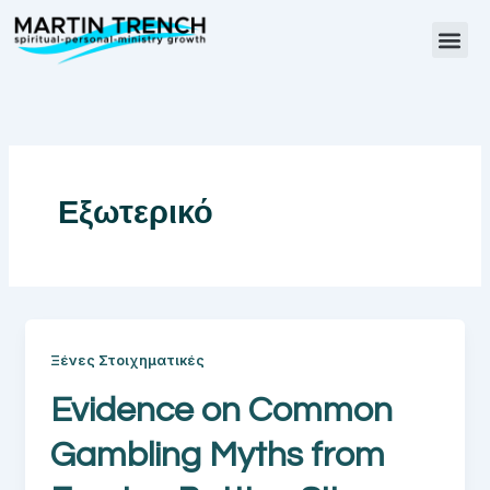
Skip
to
content
Εξωτερικό
Ξένες Στοιχηματικές
Evidence on Common
Gambling Myths from