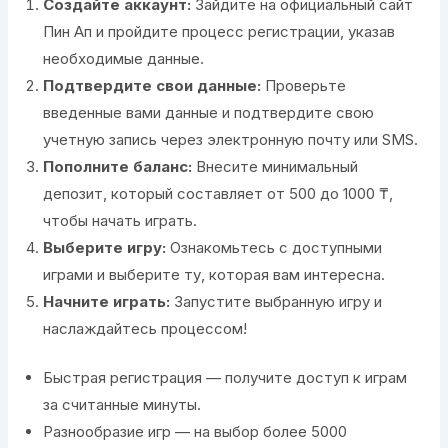
Создайте аккаунт:
Зайдите на официальный сайт
Пин Ап и пройдите процесс регистрации, указав
необходимые данные.
Подтвердите свои данные:
Проверьте
введенные вами данные и подтвердите свою
учетную запись через электронную почту или SMS.
Пополните баланс:
Внесите минимальный
депозит, который составляет от 500 до 1000 ₸,
чтобы начать играть.
Выберите игру:
Ознакомьтесь с доступными
играми и выберите ту, которая вам интересна.
Начните играть:
Запустите выбранную игру и
наслаждайтесь процессом!
Быстрая регистрация — получите доступ к играм
за считанные минуты.
Разнообразие игр — на выбор более 5000