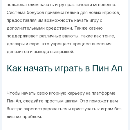
пользователям начать игру практически мгновенно.
Система бонусов привлекательна для новых игроков,
предоставляя им возможность начать игру с
дополнительными средствами. Также казино
поддерживает различные валюты, такие как тенге,
доллары и евро, что упрощает процесс внесения
депозитов и вывода выигрышей.
Как начать играть в Пин Ап
Чтобы начать свою игорную карьеру на платформе
Пин Ап, следуйте простым шагам. Это поможет вам
быстро зарегистрироваться и приступать к играм без
лишних проблем.