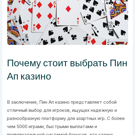
Почему стоит выбрать Пин
Ап казино
В заключение, Пин Ап казино представляет собой
отличный выбор для игроков, ищущих надежную и
разнообразную платформу для азартных игр. С более
чем 5000 играми, быстрыми выплатами и
привлекательной системой бонусов, это казино