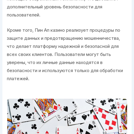
дополнительный уровень безопасности для
пользователей.
Кроме того, Пин Ап казино реализует процедуры по
защите данных и предотвращению мошенничества,
что делает платформу надежной и безопасной для
всех своих клиентов. Пользователи могут быть
уверены, что их личные данные находятся в
безопасности и используются только для обработки
платежей.