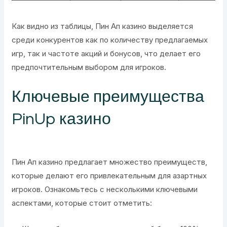
Как видно из таблицы, Пин Ап казино выделяется
среди конкурентов как по количеству предлагаемых
игр, так и частоте акций и бонусов, что делает его
предпочтительным выбором для игроков.
Ключевые преимущества
PinUp казино
Пин Ап казино предлагает множество преимуществ,
которые делают его привлекательным для азартных
игроков. Ознакомьтесь с несколькими ключевыми
аспектами, которые стоит отметить: