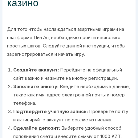
казино
Для того чтобы наслаждаться азартными играми на
платформе Пин Ап, необходимо пройти несколько
простых шагов. Следуйте данной инструкции, чтобы
зарегистрироваться и начать игру.
Создайте аккаунт:
Перейдите на официальный
сайт казино и нажмите на кнопку регистрации.
Заполните анкету:
Введите необходимые данные,
такие как имя, адрес электронной почты и номер
телефона.
Подтвердите учетную запись:
Проверьте почту
и активируйте аккаунт по ссылке из письма.
Сделайте депозит:
Выберите удобный способ
пополнения счета и внесите сумму от 1000 KZT.