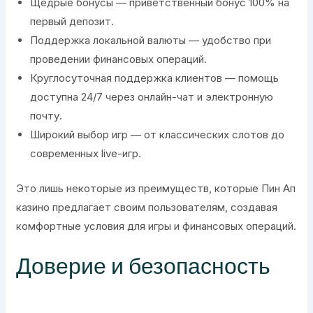
Щедрые бонусы — приветственный бонус 100% на
первый депозит.
Поддержка локальной валюты — удобство при
проведении финансовых операций.
Круглосуточная поддержка клиентов — помощь
доступна 24/7 через онлайн-чат и электронную
почту.
Широкий выбор игр — от классических слотов до
современных live-игр.
Это лишь некоторые из преимуществ, которые Пин Ап
казино предлагает своим пользователям, создавая
комфортные условия для игры и финансовых операций.
Доверие и безопасность