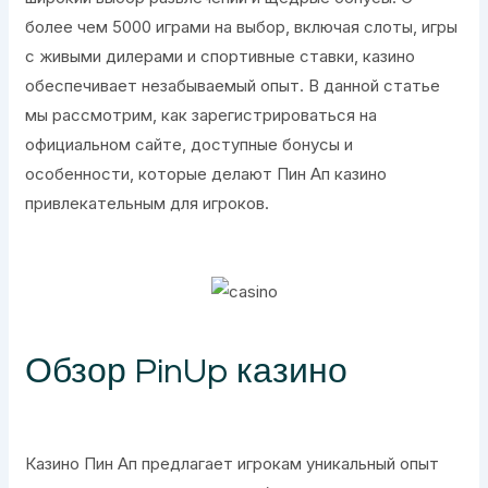
более чем 5000 играми на выбор, включая слоты, игры
с живыми дилерами и спортивные ставки, казино
обеспечивает незабываемый опыт. В данной статье
мы рассмотрим, как зарегистрироваться на
официальном сайте, доступные бонусы и
особенности, которые делают Пин Ап казино
привлекательным для игроков.
Обзор PinUp казино
Казино Пин Ап предлагает игрокам уникальный опыт