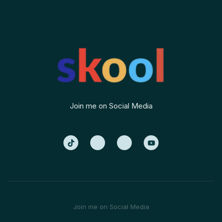
Join me on Social Media
J
J
Y
k
k
o
i
i
u
-
-
t
f
i
u
a
n
b
c
s
e
e
t
b
a
o
g
Join me on Social Media
o
r
k
a