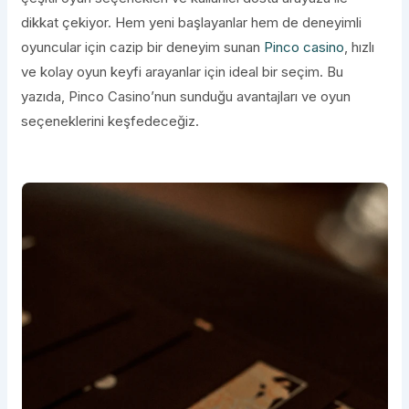
dikkat çekiyor. Hem yeni başlayanlar hem de deneyimli
oyuncular için cazip bir deneyim sunan
Pinco casino
, hızlı
ve kolay oyun keyfi arayanlar için ideal bir seçim. Bu
yazıda, Pinco Casino’nun sunduğu avantajları ve oyun
seçeneklerini keşfedeceğiz.