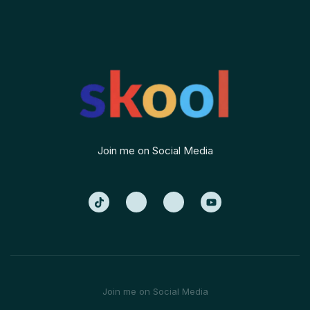
Join me on Social Media
J
J
Y
k
k
o
i
i
u
-
-
t
f
i
u
a
n
b
c
s
e
e
t
b
a
o
g
Join me on Social Media
o
r