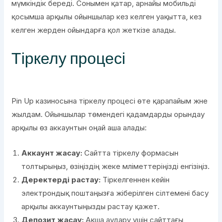
мүмкіндік береді. Сонымен қатар, арнайы мобильді
қосымша арқылы ойыншылар кез келген уақытта, кез
келген жерден ойындарға қол жеткізе алады.
Тіркелу процесі
Pin Up казиносына тіркелу процесі өте қарапайым және
жылдам. Ойыншылар төмендегі қадамдарды орындау
арқылы өз аккаунтын оңай аша алады:
Аккаунт жасау:
Сайтта тіркелу формасын
толтырыңыз, өзіңіздің жеке мәліметтеріңізді енгізіңіз.
Деректерді растау:
Тіркелгеннен кейін
электрондық поштаңызға жіберілген сілтемені басу
арқылы аккаунтыңызды растау қажет.
Депозит жасау:
Ақша аудару үшін сайттағы