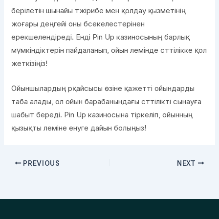
берілетін шынайы тәжірибе мен қолдау қызметінің
жоғары деңгейі оны бәсекелестерінен
ерекшелендіреді. Енді Pin Up казиносының барлық
мүмкіндіктерін пайдаланып, ойын әлемінде сәттілікке қол
жеткізіңіз!
Ойыншылардың әрқайсысы өзіне қажетті ойындарды
таба алады, ол ойын барабанындағы сәттілікті сынауға
шабыт береді. Pin Up казиносына тіркеліп, ойынның
қызықты әлеміне енуге дайын болыңыз!
PREVIOUS
NEXT