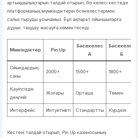
артықшылықтарын талдай отырып, біз келесі кестеде
платформаның мүмкіндіктерін бәсекелестермен
салыстыруды ұсынамыз. Бұл ақпарат ойыншыларға
дұрыс таңдау жасауға көмектеседі.
Бәсекелес
Бәсекелес
Мүмкіндіктер
Pin Up
А
Б
Ойындардың
2000+
1500+
1800+
саны
Қауіпсіздік
Жоғары
Орташа
Төмен
деңгейі
Интерфейс
Интуитивті
Стандартты
Күрделі
Кестені талдай отырып, Pin Up казиносының