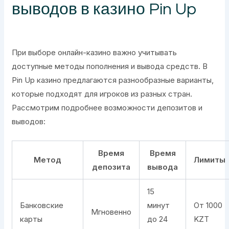
выводов в казино Pin Up
При выборе онлайн-казино важно учитывать
доступные методы пополнения и вывода средств. В
Pin Up казино предлагаются разнообразные варианты,
которые подходят для игроков из разных стран.
Рассмотрим подробнее возможности депозитов и
выводов:
Время
Время
Метод
Лимиты
депозита
вывода
15
Банковские
минут
От 1000
Мгновенно
карты
до 24
KZT