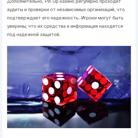
Дополнительно, Pin Up казино регулярно проходит
аудиты и проверки от независимых организаций, что
подтверждает его надежность. Игроки могут быть
уверены, что их средства и информация находятся
под надежной защитой.