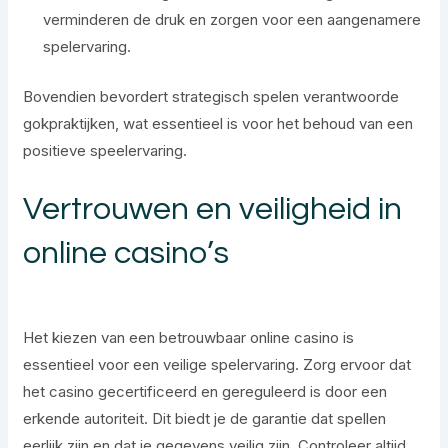
verminderen de druk en zorgen voor een aangenamere
spelervaring.
Bovendien bevordert strategisch spelen verantwoorde
gokpraktijken, wat essentieel is voor het behoud van een
positieve speelervaring.
Vertrouwen en veiligheid in
online casino’s
Het kiezen van een betrouwbaar online casino is
essentieel voor een veilige spelervaring. Zorg ervoor dat
het casino gecertificeerd en gereguleerd is door een
erkende autoriteit. Dit biedt je de garantie dat spellen
eerlijk zijn en dat je gegevens veilig zijn. Controleer altijd