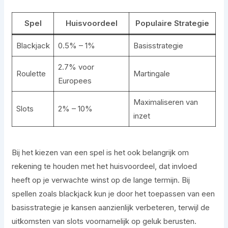
Spel
Huisvoordeel
Populaire Strategie
Blackjack
0.5% – 1%
Basisstrategie
2.7% voor
Roulette
Martingale
Europees
Maximaliseren van
Slots
2% – 10%
inzet
Bij het kiezen van een spel is het ook belangrijk om
rekening te houden met het huisvoordeel, dat invloed
heeft op je verwachte winst op de lange termijn. Bij
spellen zoals blackjack kun je door het toepassen van een
basisstrategie je kansen aanzienlijk verbeteren, terwijl de
uitkomsten van slots voornamelijk op geluk berusten.