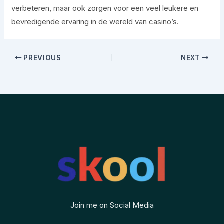
verbeteren, maar ook zorgen voor een veel leukere en
bevredigende ervaring in de wereld van casino’s.
PREVIOUS
NEXT
Join me on Social Media