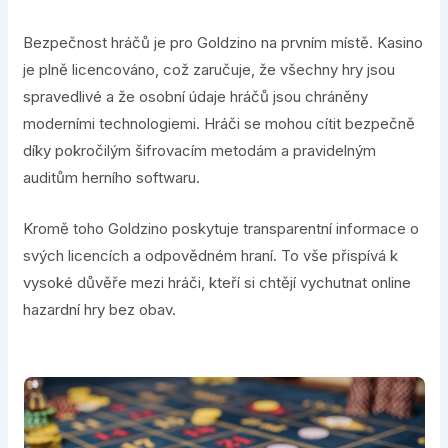
Bezpečnost hráčů je pro Goldzino na prvním místě. Kasino
je plně licencováno, což zaručuje, že všechny hry jsou
spravedlivé a že osobní údaje hráčů jsou chráněny
moderními technologiemi. Hráči se mohou cítit bezpečně
díky pokročilým šifrovacím metodám a pravidelným
auditům herního softwaru.
Kromě toho Goldzino poskytuje transparentní informace o
svých licencích a odpovědném hraní. To vše přispívá k
vysoké důvěře mezi hráči, kteří si chtějí vychutnat online
hazardní hry bez obav.