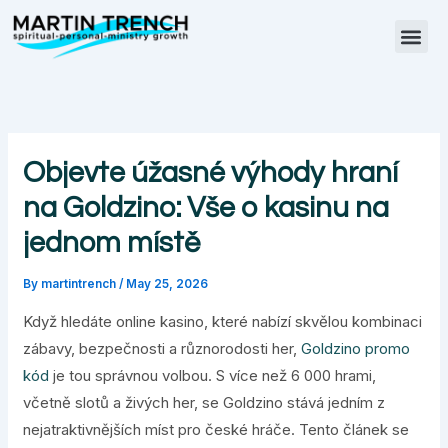
Skip
to
content
Objevte úžasné výhody hraní
na Goldzino: Vše o kasinu na
jednom místě
By
martintrench
/
May 25, 2026
Když hledáte online kasino, které nabízí skvělou kombinaci
zábavy, bezpečnosti a různorodosti her,
Goldzino promo
kód
je tou správnou volbou. S více než 6 000 hrami,
včetně slotů a živých her, se Goldzino stává jedním z
nejatraktivnějších míst pro české hráče. Tento článek se