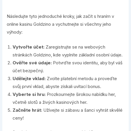
Následujte tyto jednoduché kroky, jak začít s hraním v
online kasinu Goldzino a vychutnejte si všechny jeho
výhody:
Vytvořte účet:
Zaregistrujte se na webových
stránkách Goldzino, kde vyplníte základní osobní údaje.
Ověřte své údaje:
Potvrďte svou identitu, aby byl váš
účet bezpečný.
Udělejte vklad:
Zvolte platební metodu a proveďte
svůj první vklad, abyste získali uvítací bonus.
Vyberte si hru:
Prozkoumejte širokou nabídku her,
včetně slotů a živých kasinových her.
Začněte hrát:
Užívejte si zábavu a šanci vyhrát skvělé
ceny!