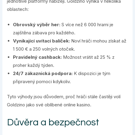
jednotlivé platformy nabízejí. Goldzino vyniká v několika
oblastech:
Obrovský výběr her:
S více než 6 000 hrami je
zajištěna zábava pro každého.
Vynikající uvítací balíček:
Noví hráči mohou získat až
1 500 € a 250 volných otoček.
Pravidelný cashback:
Možnost vrátit až 25 % z
proher každý týden.
24/7 zákaznická podpora:
K dispozici je tým
připravený pomoci kdykoliv.
Tyto výhody jsou důvodem, proč hráči stále častěji volí
Goldzino jako své oblíbené online kasino.
Důvěra a bezpečnost