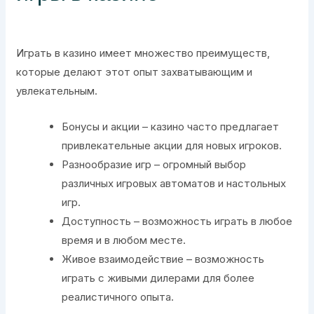
Играть в казино имеет множество преимуществ,
которые делают этот опыт захватывающим и
увлекательным.
Бонусы и акции – казино часто предлагает
привлекательные акции для новых игроков.
Разнообразие игр – огромный выбор
различных игровых автоматов и настольных
игр.
Доступность – возможность играть в любое
время и в любом месте.
Живое взаимодействие – возможность
играть с живыми дилерами для более
реалистичного опыта.