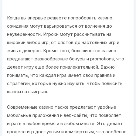
Когда вы впервые решаете попробовать казино,
ожидания могут варьироваться от волнения до
неуверенности. Игроки могут рассчитывать на
широкий выбор игр, от слотов до настольных игр и
живых дилеров. Кроме того, большинство казино
предлагают разнообразные бонусы и promotions, что
делает игру еще более привлекательной. Важно
понимать, что каждая игра имеет свои правила и
стратегии, которые нужно изучить, чтобы повысить
шансы на выигрыш.
Современные казино также предлагают удобные
мобильные приложения и веб-сайты, что позволяет
играть в любое время и в любом месте. Это делает
процесс игр доступным и комфортным, что особенно