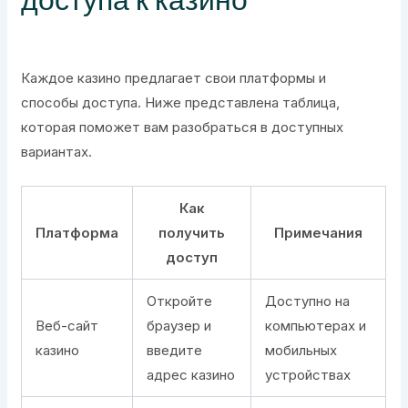
доступа к казино
Каждое казино предлагает свои платформы и
способы доступа. Ниже представлена таблица,
которая поможет вам разобраться в доступных
вариантах.
Как
Платформа
получить
Примечания
доступ
Откройте
Доступно на
Веб-сайт
браузер и
компьютерах и
казино
введите
мобильных
адрес казино
устройствах