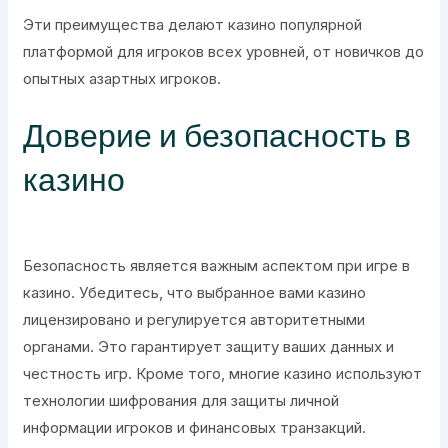
Эти преимущества делают казино популярной
платформой для игроков всех уровней, от новичков до
опытных азартных игроков.
Доверие и безопасность в
казино
Безопасность является важным аспектом при игре в
казино. Убедитесь, что выбранное вами казино
лицензировано и регулируется авторитетными
органами. Это гарантирует защиту ваших данных и
честность игр. Кроме того, многие казино используют
технологии шифрования для защиты личной
информации игроков и финансовых транзакций.