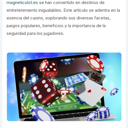
magneticslot.es
se han convertido en destinos de
entretenimiento inigualables. Este artículo se adentra en la
esencia del casino, explorando sus diversas facetas,
juegos populares, beneficios y la importancia de la
seguridad para los jugadores.