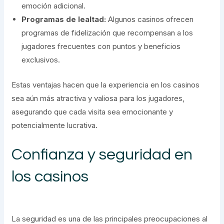
emoción adicional.
Programas de lealtad:
Algunos casinos ofrecen
programas de fidelización que recompensan a los
jugadores frecuentes con puntos y beneficios
exclusivos.
Estas ventajas hacen que la experiencia en los casinos
sea aún más atractiva y valiosa para los jugadores,
asegurando que cada visita sea emocionante y
potencialmente lucrativa.
Confianza y seguridad en
los casinos
La seguridad es una de las principales preocupaciones al