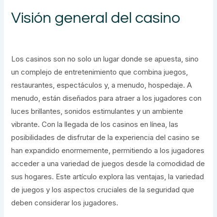
Visión general del casino
Los casinos son no solo un lugar donde se apuesta, sino
un complejo de entretenimiento que combina juegos,
restaurantes, espectáculos y, a menudo, hospedaje. A
menudo, están diseñados para atraer a los jugadores con
luces brillantes, sonidos estimulantes y un ambiente
vibrante. Con la llegada de los casinos en línea, las
posibilidades de disfrutar de la experiencia del casino se
han expandido enormemente, permitiendo a los jugadores
acceder a una variedad de juegos desde la comodidad de
sus hogares. Este artículo explora las ventajas, la variedad
de juegos y los aspectos cruciales de la seguridad que
deben considerar los jugadores.