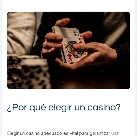
¿Por qué elegir un casino?
Elegir un casino adecuado es vital para garantizar una