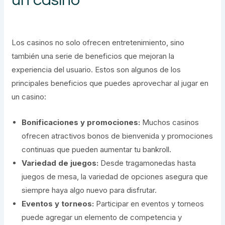
un casino
Los casinos no solo ofrecen entretenimiento, sino
también una serie de beneficios que mejoran la
experiencia del usuario. Estos son algunos de los
principales beneficios que puedes aprovechar al jugar en
un casino:
Bonificaciones y promociones:
Muchos casinos
ofrecen atractivos bonos de bienvenida y promociones
continuas que pueden aumentar tu bankroll.
Variedad de juegos:
Desde tragamonedas hasta
juegos de mesa, la variedad de opciones asegura que
siempre haya algo nuevo para disfrutar.
Eventos y torneos:
Participar en eventos y torneos
puede agregar un elemento de competencia y