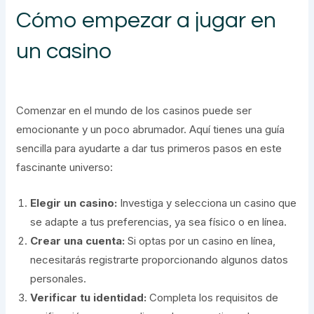
Cómo empezar a jugar en
un casino
Comenzar en el mundo de los casinos puede ser
emocionante y un poco abrumador. Aquí tienes una guía
sencilla para ayudarte a dar tus primeros pasos en este
fascinante universo:
Elegir un casino:
Investiga y selecciona un casino que
se adapte a tus preferencias, ya sea físico o en línea.
Crear una cuenta:
Si optas por un casino en línea,
necesitarás registrarte proporcionando algunos datos
personales.
Verificar tu identidad:
Completa los requisitos de