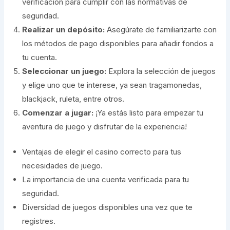
verificación para cumplir con las normativas de
seguridad.
Realizar un depósito:
Asegúrate de familiarizarte con
los métodos de pago disponibles para añadir fondos a
tu cuenta.
Seleccionar un juego:
Explora la selección de juegos
y elige uno que te interese, ya sean tragamonedas,
blackjack, ruleta, entre otros.
Comenzar a jugar:
¡Ya estás listo para empezar tu
aventura de juego y disfrutar de la experiencia!
Ventajas de elegir el casino correcto para tus
necesidades de juego.
La importancia de una cuenta verificada para tu
seguridad.
Diversidad de juegos disponibles una vez que te
registres.