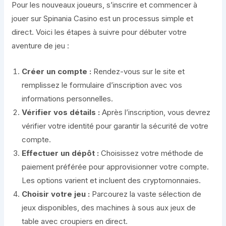
Pour les nouveaux joueurs, s’inscrire et commencer à
jouer sur Spinania Casino est un processus simple et
direct. Voici les étapes à suivre pour débuter votre
aventure de jeu :
Créer un compte :
Rendez-vous sur le site et
remplissez le formulaire d’inscription avec vos
informations personnelles.
Vérifier vos détails :
Après l’inscription, vous devrez
vérifier votre identité pour garantir la sécurité de votre
compte.
Effectuer un dépôt :
Choisissez votre méthode de
paiement préférée pour approvisionner votre compte.
Les options varient et incluent des cryptomonnaies.
Choisir votre jeu :
Parcourez la vaste sélection de
jeux disponibles, des machines à sous aux jeux de
table avec croupiers en direct.