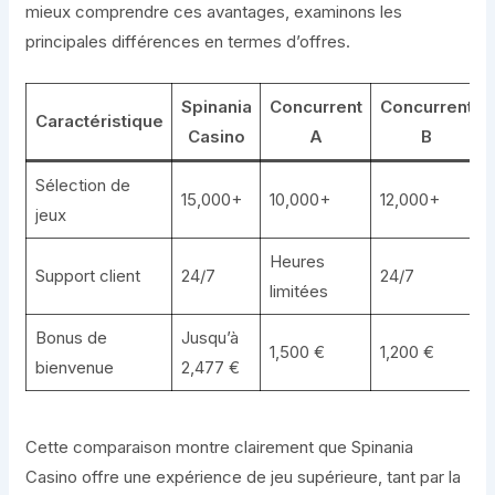
mieux comprendre ces avantages, examinons les
principales différences en termes d’offres.
Spinania
Concurrent
Concurrent
Caractéristique
Casino
A
B
Sélection de
15,000+
10,000+
12,000+
jeux
Heures
Support client
24/7
24/7
limitées
Bonus de
Jusqu’à
1,500 €
1,200 €
bienvenue
2,477 €
Cette comparaison montre clairement que Spinania
Casino offre une expérience de jeu supérieure, tant par la