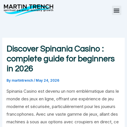
Skip
to
content
Discover Spinania Casino :
complete guide for beginners
in 2026
By
martintrench
/
May 24, 2026
Spinania Casino est devenu un nom emblématique dans le
monde des jeux en ligne, offrant une expérience de jeu
moderne et sécurisée, particulièrement pour les joueurs
francophones. Avec une vaste gamme de jeux, allant des
machines à sous aux options avec croupiers en direct, ce