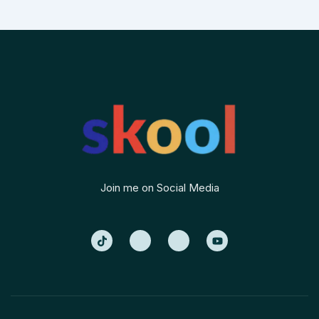
Join me on Social Media
J
J
Y
k
k
o
i
i
u
-
-
t
f
i
u
a
n
b
c
s
e
e
t