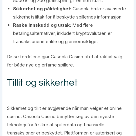
5000 kr og 200 gratisspinn gir en flott start.
Sikkerhet og pålitelighet:
Casoola bruker avanserte
sikkerhetstiltak for å beskytte spillernes informasjon.
Raske innskudd og uttak:
Med flere
betalingsalternativer, inkludert kryptovalutaer, er
transaksjonene enkle og gjennomsiktige.
Disse fordelene gjør Casoola Casino til et attraktivt valg
for både nye og erfarne spillere.
Tillit og sikkerhet
Sikkerhet og tillit er avgjørende når man velger et online
casino. Casoola Casino benytter seg av den nyeste
teknologi for å sikre at spillerdata og finansielle
transaksjoner er beskyttet. Plattformen er autorisert og