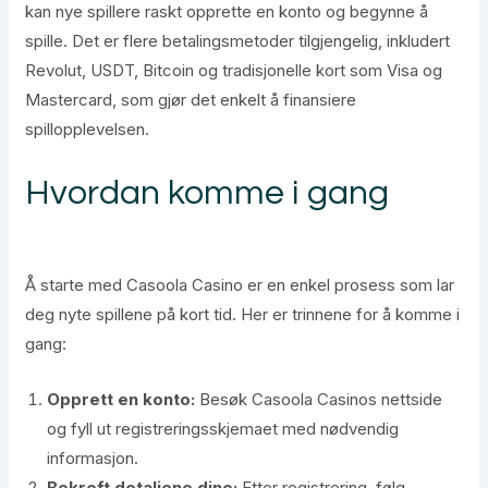
kan nye spillere raskt opprette en konto og begynne å
spille. Det er flere betalingsmetoder tilgjengelig, inkludert
Revolut, USDT, Bitcoin og tradisjonelle kort som Visa og
Mastercard, som gjør det enkelt å finansiere
spillopplevelsen.
Hvordan komme i gang
Å starte med Casoola Casino er en enkel prosess som lar
deg nyte spillene på kort tid. Her er trinnene for å komme i
gang:
Opprett en konto:
Besøk Casoola Casinos nettside
og fyll ut registreringsskjemaet med nødvendig
informasjon.
Bekreft detaljene dine:
Etter registrering, følg