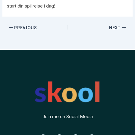
start din spillreise i dag!
PREVIOUS
NEXT
Join me on Social Media