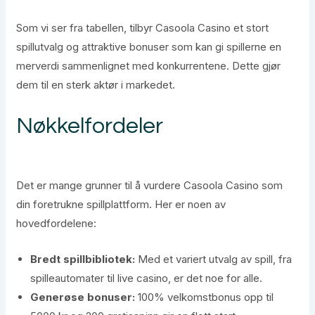
Som vi ser fra tabellen, tilbyr Casoola Casino et stort
spillutvalg og attraktive bonuser som kan gi spillerne en
merverdi sammenlignet med konkurrentene. Dette gjør
dem til en sterk aktør i markedet.
Nøkkelfordeler
Det er mange grunner til å vurdere Casoola Casino som
din foretrukne spillplattform. Her er noen av
hovedfordelene:
Bredt spillbibliotek:
Med et variert utvalg av spill, fra
spilleautomater til live casino, er det noe for alle.
Generøse bonuser:
100% velkomstbonus opp til