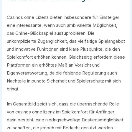
Casinos ohne Lizenz bieten insbesondere für Einsteiger
eine interessante, wenn auch ambivalente Möglichkeit,
das Online-Glücksspiel auszuprobieren. Die
unkomplizierte Zugänglichkeit, das vielfältige Spielangebot
und innovative Funktionen sind klare Pluspunkte, die den
Spielkomfort erhöhen können. Gleichzeitig erfordern diese
Plattformen ein erhöhtes Maß an Vorsicht und
Eigenverantwortung, da die fehlende Regulierung auch
Nachteile in puncto Sicherheit und Spielerschutz mit sich
bringt.
Im Gesamtbild zeigt sich, dass die überraschende Rolle
von casinos ohne lizenz im Spielkomfort für Anfänger
darin besteht, eine niedrigschwellige Einstiegsmöglichkeit
zu schaffen, die jedoch mit Bedacht genutzt werden