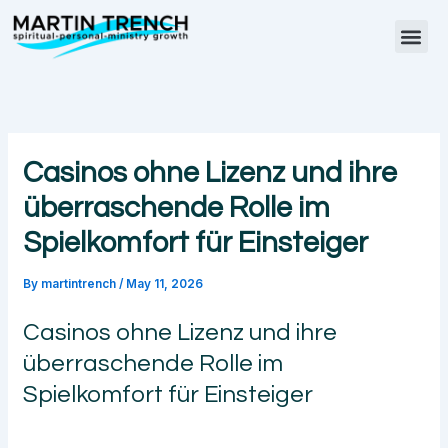
Skip
to
content
Casinos ohne Lizenz und ihre
überraschende Rolle im
Spielkomfort für Einsteiger
By
martintrench
/
May 11, 2026
Casinos ohne Lizenz und ihre
überraschende Rolle im
Spielkomfort für Einsteiger