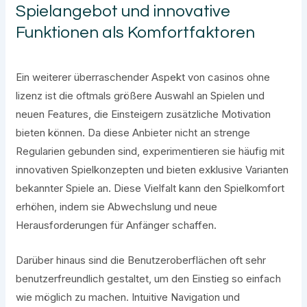
Spielangebot und innovative
Funktionen als Komfortfaktoren
Ein weiterer überraschender Aspekt von casinos ohne
lizenz ist die oftmals größere Auswahl an Spielen und
neuen Features, die Einsteigern zusätzliche Motivation
bieten können. Da diese Anbieter nicht an strenge
Regularien gebunden sind, experimentieren sie häufig mit
innovativen Spielkonzepten und bieten exklusive Varianten
bekannter Spiele an. Diese Vielfalt kann den Spielkomfort
erhöhen, indem sie Abwechslung und neue
Herausforderungen für Anfänger schaffen.
Darüber hinaus sind die Benutzeroberflächen oft sehr
benutzerfreundlich gestaltet, um den Einstieg so einfach
wie möglich zu machen. Intuitive Navigation und