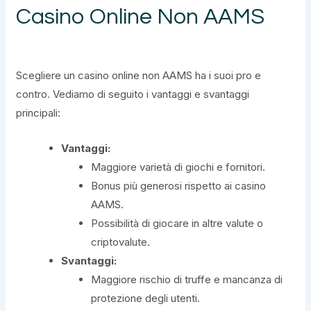
Casino Online Non AAMS
Scegliere un casino online non AAMS ha i suoi pro e
contro. Vediamo di seguito i vantaggi e svantaggi
principali:
Vantaggi:
Maggiore varietà di giochi e fornitori.
Bonus più generosi rispetto ai casino
AAMS.
Possibilità di giocare in altre valute o
criptovalute.
Svantaggi:
Maggiore rischio di truffe e mancanza di
protezione degli utenti.