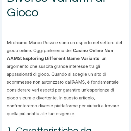
Gioco
Mi chiamo Marco Rossi e sono un esperto nel settore del
gioco online. Oggi parleremo dei
Casino Online Non
AAMS: Exploring Different Game Variants
, un
argomento che suscita grande interesse tra gli
appassionati di gioco. Quando si sceglie un sito di
scommesse non autorizzato dall’AAMS, è fondamentale
considerare vari aspetti per garantire un’esperienza di
gioco sicura e divertente. In questo articolo,
confronteremo diverse piattaforme per aiutarti a trovare
quella più adatta alle tue esigenze.
1. Caratteristiche da