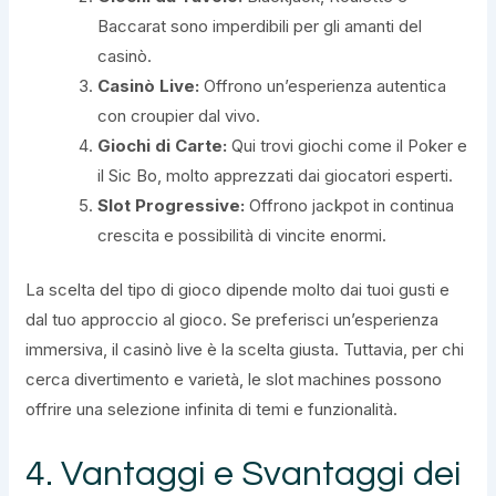
Baccarat sono imperdibili per gli amanti del
casinò.
Casinò Live:
Offrono un’esperienza autentica
con croupier dal vivo.
Giochi di Carte:
Qui trovi giochi come il Poker e
il Sic Bo, molto apprezzati dai giocatori esperti.
Slot Progressive:
Offrono jackpot in continua
crescita e possibilità di vincite enormi.
La scelta del tipo di gioco dipende molto dai tuoi gusti e
dal tuo approccio al gioco. Se preferisci un’esperienza
immersiva, il casinò live è la scelta giusta. Tuttavia, per chi
cerca divertimento e varietà, le slot machines possono
offrire una selezione infinita di temi e funzionalità.
4. Vantaggi e Svantaggi dei