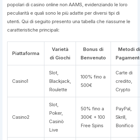
popolari di casino online non AAMS, evidenziando le loro
peculiarità e quali sono le più adatte per diversi tipi di
utenti. Qui di seguito presento una tabella che riassume le
caratteristiche principali:
Varietà
Bonus di
Metodi d
Piattaforma
di Giochi
Benvenuto
Pagament
Slot,
Carte di
100% fino a
Casino1
Blackjack,
credito,
500€
Roulette
Crypto
Slot,
50% fino a
PayPal,
Poker,
Casino2
300€ + 100
Skrill,
Casinò
Free Spins
Bonifico
Live