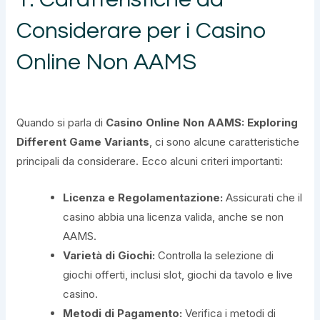
Considerare per i Casino
Online Non AAMS
Quando si parla di
Casino Online Non AAMS: Exploring
Different Game Variants
, ci sono alcune caratteristiche
principali da considerare. Ecco alcuni criteri importanti:
Licenza e Regolamentazione:
Assicurati che il
casino abbia una licenza valida, anche se non
AAMS.
Varietà di Giochi:
Controlla la selezione di
giochi offerti, inclusi slot, giochi da tavolo e live
casino.
Metodi di Pagamento:
Verifica i metodi di