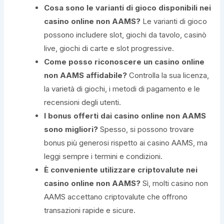
Cosa sono le varianti di gioco disponibili nei
casino online non AAMS?
Le varianti di gioco
possono includere slot, giochi da tavolo, casinò
live, giochi di carte e slot progressive.
Come posso riconoscere un casino online
non AAMS affidabile?
Controlla la sua licenza,
la varietà di giochi, i metodi di pagamento e le
recensioni degli utenti.
I bonus offerti dai casino online non AAMS
sono migliori?
Spesso, si possono trovare
bonus più generosi rispetto ai casino AAMS, ma
leggi sempre i termini e condizioni.
È conveniente utilizzare criptovalute nei
casino online non AAMS?
Sì, molti casino non
AAMS accettano criptovalute che offrono
transazioni rapide e sicure.