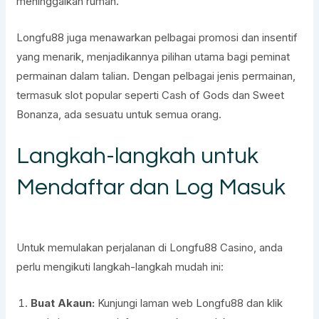
meninggalkan rumah.
Longfu88 juga menawarkan pelbagai promosi dan insentif
yang menarik, menjadikannya pilihan utama bagi peminat
permainan dalam talian. Dengan pelbagai jenis permainan,
termasuk slot popular seperti Cash of Gods dan Sweet
Bonanza, ada sesuatu untuk semua orang.
Langkah-langkah untuk
Mendaftar dan Log Masuk
Untuk memulakan perjalanan di Longfu88 Casino, anda
perlu mengikuti langkah-langkah mudah ini:
Buat Akaun:
Kunjungi laman web Longfu88 dan klik