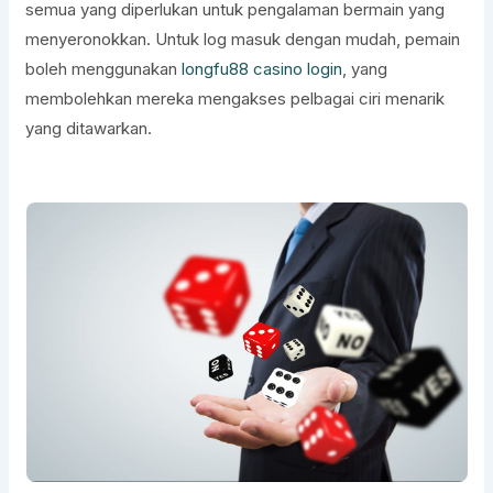
semua yang diperlukan untuk pengalaman bermain yang
menyeronokkan. Untuk log masuk dengan mudah, pemain
boleh menggunakan
longfu88 casino login
, yang
membolehkan mereka mengakses pelbagai ciri menarik
yang ditawarkan.