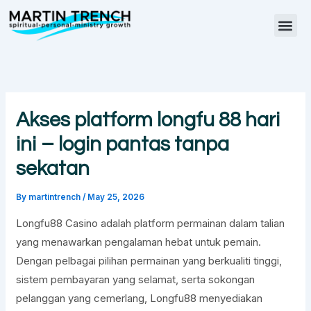
Skip
to
content
Akses platform longfu 88 hari
ini – login pantas tanpa
sekatan
By
martintrench
/
May 25, 2026
Longfu88 Casino adalah platform permainan dalam talian
yang menawarkan pengalaman hebat untuk pemain.
Dengan pelbagai pilihan permainan yang berkualiti tinggi,
sistem pembayaran yang selamat, serta sokongan
pelanggan yang cemerlang, Longfu88 menyediakan