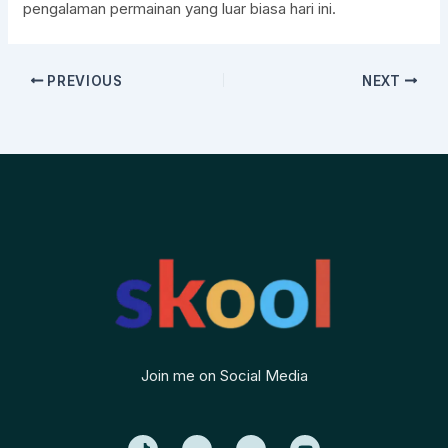
pengalaman permainan yang luar biasa hari ini.
PREVIOUS
NEXT
Join me on Social Media
J
J
Y