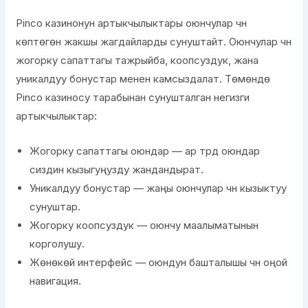
Pinco казинонун артыкчылыктары оюнчулар үчүн
көптөгөн жакшы жагдайларды сунуштайт. Оюнчулар үчүн
жогорку сапаттагы тажрыйба, коопсуздук, жана
уникалдуу бонустар менен камсыздалат. Төмөндө
Pinco казиносу тарабынан сунушталган негизги
артыкчылыктар:
Жогорку сапаттагы оюндар — ар түрдүү оюндар
сиздин кызыгуңузду жандандырат.
Уникалдуу бонустар — жаңы оюнчулар үчүн кызыктуу
сунуштар.
Жогорку коопсуздук — оюнчу маалыматынын
корголушу.
Жөнөкөй интерфейс — оюндун башталышы үчүн оңой
навигация.