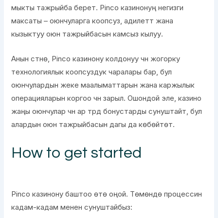
мыкты тажрыйба берет. Pinco казинонуң негизги
максаты – оюнчуларга коопсуз, адилеттүү жана
кызыктуу оюн тажрыйбасын камсыз кылуу.
Анын үстүнө, Pinco казинону колдонуу үчүн жогорку
технологиялык коопсуздук чаралары бар, бул
оюнчулардын жеке маалыматтарын жана каржылык
операцияларын коргоо үчүн зарыл. Ошондой эле, казино
жаңы оюнчулар үчүн ар түрдүү бонустарды сунуштайт, бул
алардын оюн тажрыйбасын дагы да көбөйтөт.
How to get started
Pinco казинону баштоо өтө оңой. Төмөндө процессин
кадам-кадам менен сунуштайбыз: