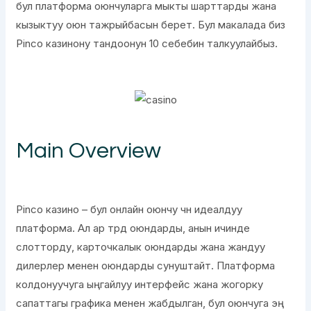
бул платформа оюнчуларга мыкты шарттарды жана
кызыктуу оюн тажрыйбасын берет. Бул макалада биз
Pinco казинону тандоонун 10 себебин талкуулайбыз.
Main Overview
Pinco казино – бул онлайн оюнчу үчүн идеалдуу
платформа. Ал ар түрдүү оюндарды, анын ичинде
слотторду, карточкалык оюндарды жана жандуу
дилерлер менен оюндарды сунуштайт. Платформа
колдонуучуга ыңгайлуу интерфейс жана жогорку
сапаттагы графика менен жабдылган, бул оюнчуга эң